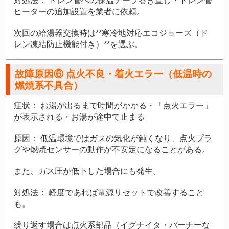
対処法：
ドレン管への保温テープ巻き直し・ドレン管
ヒーターの追加設置を業者に依頼。
次回の給湯器交換時は**寒冷地対応エコジョーズ（ド
レン凍結防止機能付き）**を選ぶ。
故障原因⑥ 点火不良・着火エラー（低温時の
燃焼系不具合）
症状：
お湯が出るまで時間がかかる・「点火エラー」
が表示される・お湯が途中で止まる
原因：
低温環境ではガスの気化が鈍くなり、点火プラ
グや燃焼センサーの動作が不安定になることがある。
また、ガス圧が低下した場合にも発生。
対処法：
軽度であれば電源リセットで改善すること
も。
繰り返す場合は点火系部品（イグナイタ・バーナーな