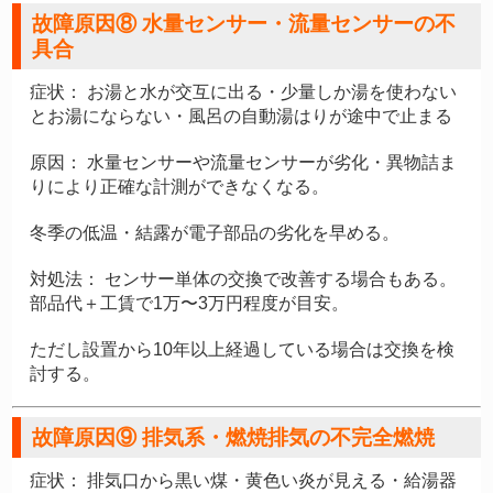
故障原因⑧ 水量センサー・流量センサーの不
具合
症状：
お湯と水が交互に出る・少量しか湯を使わない
とお湯にならない・風呂の自動湯はりが途中で止まる
原因：
水量センサーや流量センサーが劣化・異物詰ま
りにより正確な計測ができなくなる。
冬季の低温・結露が電子部品の劣化を早める。
対処法：
センサー単体の交換で改善する場合もある。
部品代＋工賃で1万〜3万円程度が目安。
ただし設置から10年以上経過している場合は交換を検
討する。
故障原因⑨ 排気系・燃焼排気の不完全燃焼
症状：
排気口から黒い煤・黄色い炎が見える・給湯器