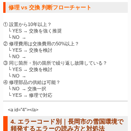
修理 vs 交換 判断フローチャート
① 設置から10年以上？

    └ YES → 交換を強く推奨

    └ NO  →

② 修理費用は交換費用の50%以上？

    └ YES → 交換を検討

    └ NO  →

③ 同じ箇所・別の箇所で繰り返し故障している？

    └ YES → 交換を検討

    └ NO  →

④ 修理部品の供給は可能？

    └ NO  → 交換一択

<a id=”4″></a>
4. エラーコード別｜長岡市の雪国環境で
頻発するエラーの読み方と対処法