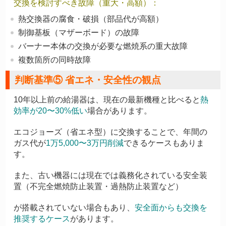
交換を検討すべき故障（重大・高額）：
熱交換器の腐食・破損（部品代が高額）
制御基板（マザーボード）の故障
バーナー本体の交換が必要な燃焼系の重大故障
複数箇所の同時故障
判断基準⑤ 省エネ・安全性の観点
10年以上前の給湯器は、現在の最新機種と比べると
熱
効率が20〜30%低い
場合があります。
エコジョーズ（省エネ型）に交換することで、年間の
ガス代が
1万5,000〜3万円削減
できるケースもありま
す。
また、古い機器には現在では義務化されている安全装
置（不完全燃焼防止装置・過熱防止装置など）
が搭載されていない場合もあり、
安全面からも交換を
推奨するケース
があります。