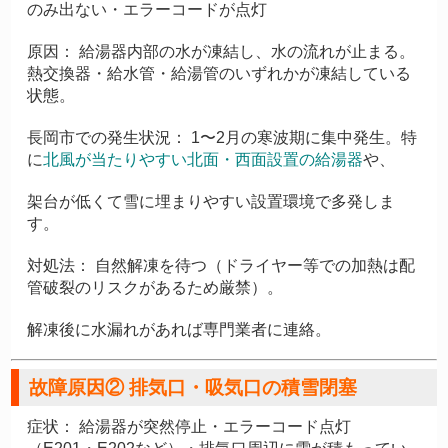
のみ出ない・エラーコードが点灯
原因：
給湯器内部の水が凍結し、水の流れが止まる。
熱交換器・給水管・給湯管のいずれかが凍結している
状態。
長岡市での発生状況：
1〜2月の寒波期に集中発生。特
に
北風が当たりやすい北面・西面設置の給湯器
や、
架台が低くて雪に埋まりやすい設置環境で多発しま
す。
対処法：
自然解凍を待つ（ドライヤー等での加熱は配
管破裂のリスクがあるため厳禁）。
解凍後に水漏れがあれば専門業者に連絡。
故障原因② 排気口・吸気口の積雪閉塞
症状：
給湯器が突然停止・エラーコード点灯