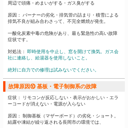
周辺で頭痛・めまいがする・ガス臭がする
原因：
バーナーの劣化・排気管の詰まり・積雪による
排気不良が組み合わさって、不完全燃焼が発生。
一酸化炭素中毒の危険があり、
最も緊急性の高い故障
症状です。
対処法：
即時使用を中止し、窓を開けて換気。ガス会
社に連絡し、給湯器を使用しないこと。
絶対に自力での修理は試みないでください。
故障原因⑩ 基板・電子制御系の故障
症状：
リモコンが反応しない・表示がおかしい・エラ
ーコードが消えない・電源が入らない
原因：
制御基板（マザーボード）の劣化・ショート。
結露や凍結が繰り返される長岡市の環境では、