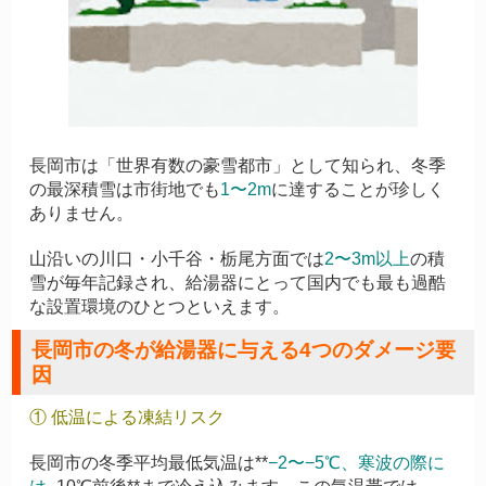
長岡市は「世界有数の豪雪都市」として知られ、冬季
の最深積雪は市街地でも
1〜2m
に達することが珍しく
ありません。
山沿いの川口・小千谷・栃尾方面では
2〜3m以上
の積
雪が毎年記録され、給湯器にとって国内でも最も過酷
な設置環境のひとつといえます。
長岡市の冬が給湯器に与える4つのダメージ要
因
① 低温による凍結リスク
長岡市の冬季平均最低気温は**
−2〜−5℃
、寒波の際に