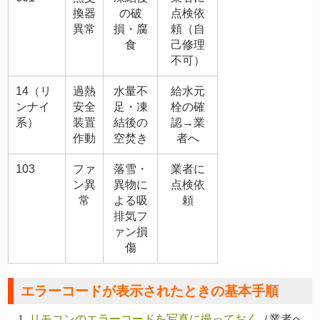
換器
の破
点検依
異常
損・腐
頼（自
食
己修理
不可）
14（リ
過熱
水量不
給水元
ンナイ
安全
足・凍
栓の確
系）
装置
結後の
認→業
作動
空焚き
者へ
103
ファ
落雪・
業者に
ン異
異物に
点検依
常
よる吸
頼
排気フ
ァン損
傷
エラーコードが表示されたときの基本手順
リモコンのエラーコードを写真に撮っておく
（業者へ