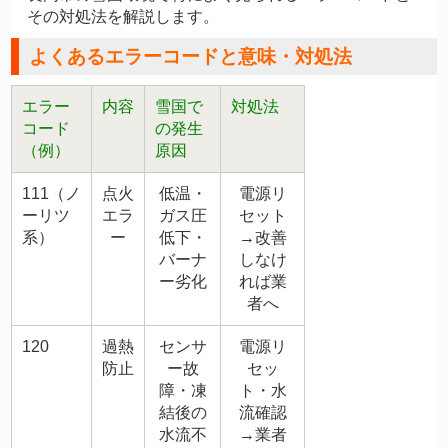
その対処法を解説します。
よくあるエラーコードと意味・対処法
エラー
内容
雪国で
対処法
コード
の発生
（例）
原因
111（ノ
点火
低温・
電源リ
ーリツ
エラ
ガス圧
セット
系）
ー
低下・
→改善
バーナ
しなけ
ー劣化
れば業
者へ
120
過熱
センサ
電源リ
防止
ー故
セッ
障・凍
ト・水
結後の
流確認
水流不
→業者