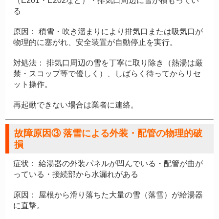
（E201・E202など）・排気口周辺に雪が積もってい
る
原因：
積雪・吹き溜まりにより排気口または吸気口が
物理的に塞がれ、安全装置が自動停止を実行。
対処法：
排気口周辺の雪を丁寧に取り除き（熱湯は厳
禁・スコップ等で優しく）、しばらく待ってからリセ
ット操作。
再起動できない場合は業者に連絡。
故障原因③ 落雪による外装・配管の物理的破
損
症状：
給湯器の外装パネルが凹んでいる・配管が曲が
っている・接続部から水漏れがある
原因：
屋根から滑り落ちた大量の雪（落雪）が給湯器
に直撃。