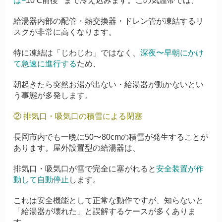
は
−
10℃前後**まで冷え込みます。この気温帯では、
給湯器内部の配管・熱交換器・ドレン管が凍結するリ
スクが非常に高くなります。
特に凍結は「じわじわ」ではなく、
深夜〜早朝にかけ
て急速に進行する
ため、
朝起きたら突然お湯が出ない・給湯器が動かないとい
う事態が多発します。
② 排気口・吸気口の積雪による閉塞
長岡市内でも一晩に50〜80cmの積雪が発生することが
あります。屋外設置型の給湯器は、
排気口・吸気口が雪で完全に塞がれると
安全装置が作
動して自動停止
します。
これは安全機能として正常な動作ですが、知らないと
「給湯器が壊れた」と誤解するケースが多くありま