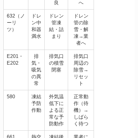
良
へ
632（ノ
ドレ
ドレン
ドレン
ーリ
ン中
管凍
管の除
ツ）
和器
結・詰
雪・解
満水
まり
凍→業
者へ
E201・
排
排気口
排気口
E202
気・
の積雪
周辺の
吸気
閉塞
除雪→
の異
リセッ
常
ト
580
凍結
外気温
正常動
予防
低下に
作（待
作動
よる正
機）→
常な予
しばら
防動作
く待つ
661
熱交
凍結後
業者に