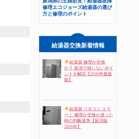
新潟県の主婦必見！給湯器故障
修理エコジョーズ給湯器の選び
方と修理のポイント
給湯器交換新着情報
給湯器 修理か交換
か？ 新潟で損しないポイ
ントを解説【2026年最新
版】
給湯器 リモコン エラ
ー｜ 修理か交換か迷った
時の判断基準【新潟版
2026年】