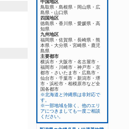
中国地区
鳥取県
・
島根県
・
岡山県
・
広
島県
・
山口県
。
四国地区
徳島県
・香川県・
愛媛県
・
高
知県
九州地区
福岡県
・
佐賀県
・長崎県・
熊
本県
・
大分県
・
宮崎県
・
鹿児
島県
主要都市
横浜市・大阪市・名古屋市・
福岡市・川崎市・神戸市・京
都市・さいたま市・広島市・
仙台市・千葉市・新潟市・堺
市・浜松市・相模原市など全
国各都市
※北海道と沖縄県は非対応で
す。
※一部地域を除く、他のエリ
アにつきましても一度ご相談
ください。