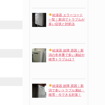
給湯器 エラーコード
一覧｜新潟でトラブルが
多い症状と対処法
給湯器 故障 原因｜新
潟の冬本番で多い凍結や
積雪トラブルは？
給湯器 故障 原因｜新
潟で多いトラブル凍結・
積雪・今できる対策！