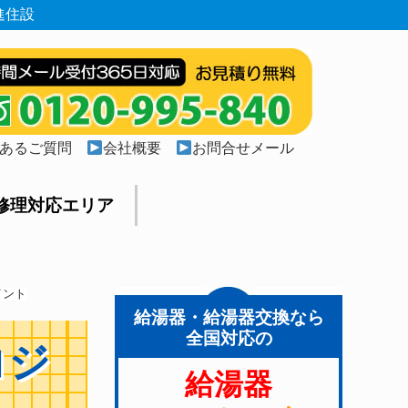
進住設
あるご質問
会社概要
お問合せメール
修理対応エリア
イント
給湯器・給湯器交換なら
全国対応の
コジ
給湯器