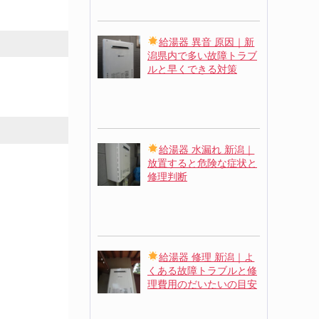
給湯器 異音 原因｜新
潟県内で多い故障トラブ
ルと早くできる対策
給湯器 水漏れ 新潟｜
放置すると危険な症状と
修理判断
給湯器 修理 新潟｜よ
くある故障トラブルと修
理費用のだいたいの目安