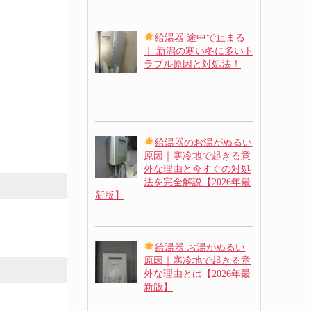
給湯器 途中で止まる
｜ 新潟の寒い冬に多いト
ラブル原因と対処法！
給湯器のお湯がぬるい
原因｜寒冷地で起きる意
外な理由と今すぐの対処
法を完全解説【2026年最
新版】
給湯器 お湯がぬるい
原因｜寒冷地で起きる意
外な理由とは【2026年最
新版】