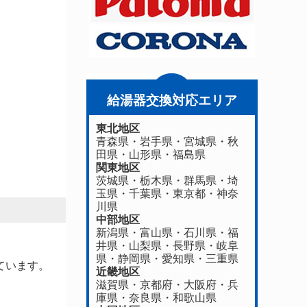
給湯器交換対応エリア
東北地区
青森県
・
岩手県
・
宮城県
・
秋
田県
・
山形県
・
福島県
関東地区
茨城県
・
栃木県
・
群馬県
・
埼
玉県
・
千葉県
・
東京都
・
神奈
川県
中部地区
新潟県
・
富山県
・
石川県
・
福
井県
・
山梨県
・
長野県
・
岐阜
県
・
静岡県
・
愛知県
・
三重県
ています。
近畿地区
滋賀県
・
京都府
・
大阪府
・
兵
庫県
・
奈良県
・
和歌山県