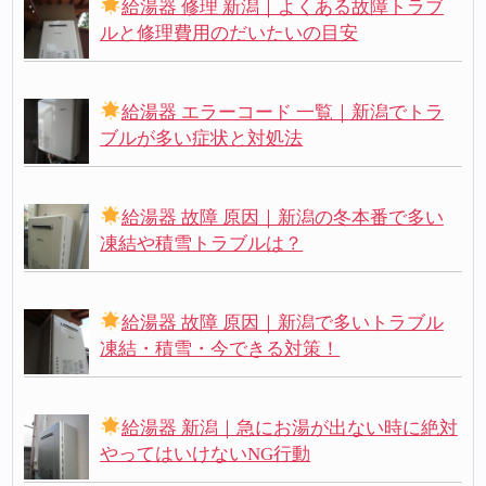
給湯器 修理 新潟｜よくある故障トラブ
ルと修理費用のだいたいの目安
給湯器 エラーコード 一覧｜新潟でトラ
ブルが多い症状と対処法
給湯器 故障 原因｜新潟の冬本番で多い
凍結や積雪トラブルは？
給湯器 故障 原因｜新潟で多いトラブル
凍結・積雪・今できる対策！
給湯器 新潟｜急にお湯が出ない時に絶対
やってはいけないNG行動