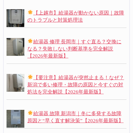
【上越市】給湯器が動かない原因｜故障
のトラブルと対策処理法
給湯器 修理 長岡市｜すぐ直る？交換に
なる？失敗しない判断基準を完全解説
【2026年最新版】
【要注意】給湯器が突然止まる！なぜ？
新潟で多い修理・故障の原因と今すぐの対
処法を完全解説【2026年最新版】
給湯器 故障 新潟市｜冬に多発する故障
原因と“早く直す解決策”【2026年最新版】