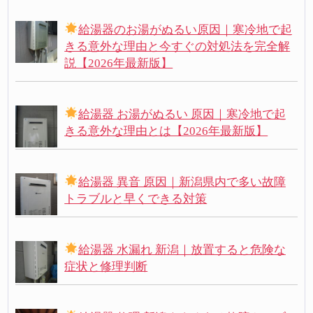
給湯器のお湯がぬるい原因｜寒冷地で起
きる意外な理由と今すぐの対処法を完全解
説【2026年最新版】
給湯器 お湯がぬるい 原因｜寒冷地で起
きる意外な理由とは【2026年最新版】
給湯器 異音 原因｜新潟県内で多い故障
トラブルと早くできる対策
給湯器 水漏れ 新潟｜放置すると危険な
症状と修理判断