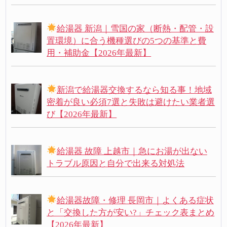
給湯器 新潟｜雪国の家（断熱・配管・設
置環境）に合う機種選びの5つの基準と費
用・補助金【2026年最新】
新潟で給湯器交換するなら知る事！地域
密着が良い必須7選と失敗は避けたい業者選
び【2026年最新】
給湯器 故障 上越市｜急にお湯が出ない
トラブル原因と自分で出来る対処法
給湯器故障・修理 長岡市｜よくある症状
と「交換した方が安い?」チェック表まとめ
【2026年最新】