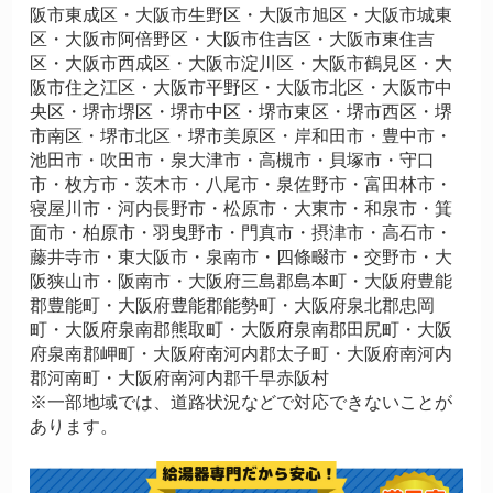
阪市東成区・大阪市生野区・大阪市旭区・大阪市城東
区・大阪市阿倍野区・大阪市住吉区・大阪市東住吉
区・大阪市西成区・大阪市淀川区・大阪市鶴見区・大
阪市住之江区・大阪市平野区・大阪市北区・大阪市中
央区・堺市堺区・堺市中区・堺市東区・堺市西区・堺
市南区・堺市北区・堺市美原区・岸和田市・豊中市・
池田市・吹田市・泉大津市・高槻市・貝塚市・守口
市・枚方市・茨木市・八尾市・泉佐野市・富田林市・
寝屋川市・河内長野市・松原市・大東市・和泉市・箕
面市・柏原市・羽曳野市・門真市・摂津市・高石市・
藤井寺市・東大阪市・泉南市・四條畷市・交野市・大
阪狭山市・阪南市・大阪府三島郡島本町・大阪府豊能
郡豊能町・大阪府豊能郡能勢町・大阪府泉北郡忠岡
町・大阪府泉南郡熊取町・大阪府泉南郡田尻町・大阪
府泉南郡岬町・大阪府南河内郡太子町・大阪府南河内
郡河南町・大阪府南河内郡千早赤阪村
※一部地域では、道路状況などで対応できないことが
あります。