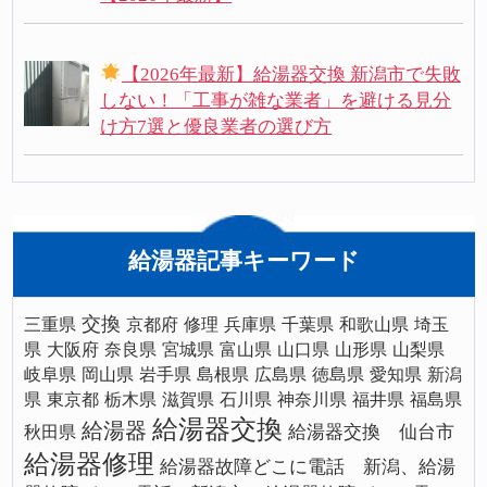
【2026年最新】給湯器交換 新潟市で失敗
しない！「工事が雑な業者」を避ける見分
け方7選と優良業者の選び方
給湯器記事キーワード
交換
三重県
京都府
修理
兵庫県
千葉県
和歌山県
埼玉
県
大阪府
奈良県
宮城県
富山県
山口県
山形県
山梨県
岐阜県
岡山県
岩手県
島根県
広島県
徳島県
愛知県
新潟
県
東京都
栃木県
滋賀県
石川県
神奈川県
福井県
福島県
給湯器交換
給湯器
給湯器交換 仙台市
秋田県
給湯器修理
給湯器故障どこに電話 新潟、給湯