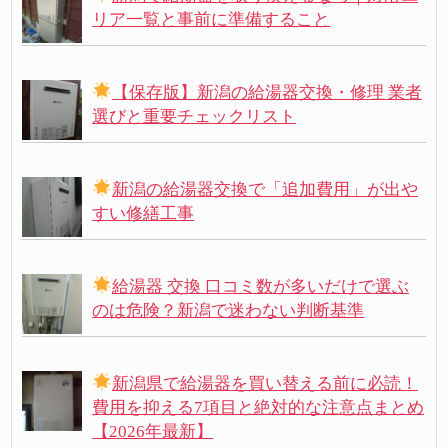
リア一覧と事前に準備すること
【保存版】新潟の給湯器交換・修理 業者
選びと重要チェックリスト
新潟の給湯器交換で「追加費用」が出や
すい修繕工事
給湯器 交換 口コミ数が多いだけで選ぶ
のは危険？新潟で迷わない判断基準
新潟県で給湯器を買い替える前に必読！
費用を抑える7項目と絶対的な注意点まとめ
【2026年最新】