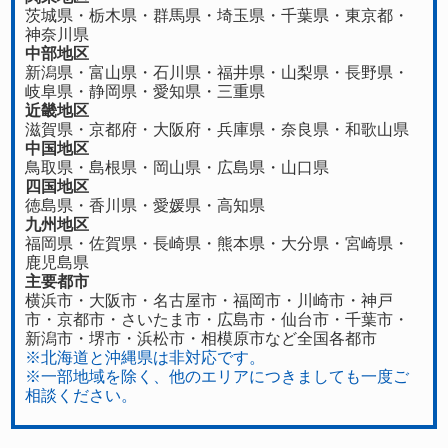
茨城県
・
栃木県
・
群馬県
・
埼玉県
・
千葉県
・
東京都
・
神奈川県
中部地区
新潟県
・
富山県
・
石川県
・
福井県
・
山梨県
・
長野県
・
岐阜県
・
静岡県
・
愛知県
・
三重県
近畿地区
滋賀県
・
京都府
・
大阪府
・
兵庫県
・
奈良県
・
和歌山県
中国地区
鳥取県
・
島根県
・
岡山県
・
広島県
・
山口県
四国地区
徳島県
・香川県・
愛媛県
・
高知県
九州地区
福岡県
・
佐賀県
・長崎県・
熊本県
・
大分県
・
宮崎県
・
鹿児島県
主要都市
横浜市・大阪市・名古屋市・福岡市・川崎市・神戸
市・京都市・さいたま市・広島市・仙台市・千葉市・
新潟市・堺市・浜松市・相模原市など全国各都市
※北海道と沖縄県は非対応です。
※一部地域を除く、他のエリアにつきましても一度ご
相談ください。