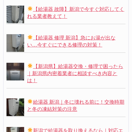
【給湯器 故障】新潟で今すぐ対応してく
れる業者教えて！
【給湯器 修理 新潟】急にお湯が出な
い…今すぐにできる修理の対策！
【新潟県】給湯器交換・修理で困ったら
｜新潟県内密着業者に相談すべき内容と
は！
給湯器 新潟｜冬に壊れる前に！交換時期
と冬の凍結対策の注意
新潟で給湯器を取り換えるなら｜対応エ