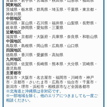
青森県
・
岩手県
・
宮城県
・
秋田県
・
山形県
・
福島県
関東地区
茨城県
・
栃木県
・
群馬県
・
埼玉県
・
千葉県
・
東京都
・
神奈川県
中部地区
新潟県
・
富山県
・
石川県
・
福井県
・
山梨県
・
長野県
・
岐阜県
・
静岡県
・
愛知県
・
三重県
近畿地区
滋賀県
・
京都府
・
大阪府
・
兵庫県
・
奈良県
・
和歌山県
中国地区
鳥取県
・
島根県
・
岡山県
・
広島県
・
山口県
四国地区
徳島県
・香川県・
愛媛県
・
高知県
九州地区
福岡県
・
佐賀県
・長崎県・
熊本県
・
大分県
・
宮崎県
・
鹿児島県
主要都市
横浜市・大阪市・名古屋市・福岡市・川崎市・神戸
市・京都市・さいたま市・広島市・仙台市・千葉市・
新潟市・堺市・浜松市・相模原市など全国各都市
※北海道と沖縄県は非対応です。
※一部地域を除く、他のエリアにつきましても一度ご
相談ください。