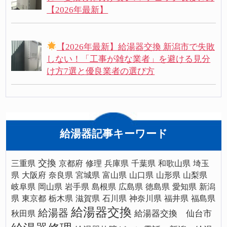
【2026年最新】
【2026年最新】給湯器交換 新潟市で失敗
しない！「工事が雑な業者」を避ける見分
け方7選と優良業者の選び方
給湯器記事キーワード
交換
三重県
京都府
修理
兵庫県
千葉県
和歌山県
埼玉
県
大阪府
奈良県
宮城県
富山県
山口県
山形県
山梨県
岐阜県
岡山県
岩手県
島根県
広島県
徳島県
愛知県
新潟
県
東京都
栃木県
滋賀県
石川県
神奈川県
福井県
福島県
給湯器交換
給湯器
給湯器交換 仙台市
秋田県