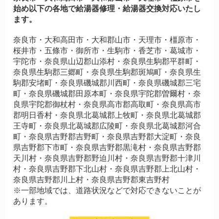
始め以下の各地で給湯器修理・給湯器交換対応いたし
ます。
奈良市・大和高田市・大和郡山市・天理市・橿原市・
桜井市・五條市・御所市・生駒市・香芝市・葛城市・
宇陀市・奈良県山辺郡山添村・奈良県生駒郡平群町・
奈良県生駒郡三郷町・奈良県生駒郡斑鳩町・奈良県生
駒郡安堵町・奈良県磯城郡川西町・奈良県磯城郡三宅
町・奈良県磯城郡田原本町・奈良県宇陀郡曽爾村・奈
良県宇陀郡御杖村・奈良県高市郡高取町・奈良県高市
郡明日香村・奈良県北葛城郡上牧町・奈良県北葛城郡
王寺町・奈良県北葛城郡広陵町・奈良県北葛城郡河合
町・奈良県吉野郡吉野町・奈良県吉野郡大淀町・奈良
県吉野郡下市町・奈良県吉野郡黒滝村・奈良県吉野郡
天川村・奈良県吉野郡野迫川村・奈良県吉野郡十津川
村・奈良県吉野郡下北山村・奈良県吉野郡上北山村・
奈良県吉野郡川上村・奈良県吉野郡東吉野村
※一部地域では、道路状況などで対応できないことが
あります。