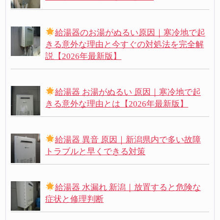
給湯器のお湯がぬるい原因｜寒冷地で起
きる意外な理由と今すぐの対処法を完全解
説【2026年最新版】
給湯器 お湯がぬるい 原因｜寒冷地で起
きる意外な理由とは【2026年最新版】
給湯器 異音 原因｜新潟県内で多い故障
トラブルと早くできる対策
給湯器 水漏れ 新潟｜放置すると危険な
症状と修理判断