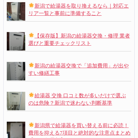
新潟で給湯器を取り換えるなら｜対応エ
リア一覧と事前に準備すること
【保存版】新潟の給湯器交換・修理 業者
選びと重要チェックリスト
新潟の給湯器交換で「追加費用」が出や
すい修繕工事
給湯器 交換 口コミ数が多いだけで選ぶ
のは危険？新潟で迷わない判断基準
新潟県で給湯器を買い替える前に必読！
費用を抑える7項目と絶対的な注意点まとめ