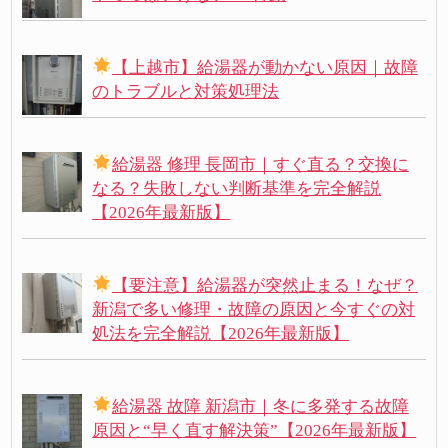
【上越市】給湯器が動かない原因｜故障
のトラブルと対策処理法
給湯器 修理 長岡市｜すぐ直る？交換に
なる？失敗しない判断基準を完全解説
【2026年最新版】
【要注意】給湯器が突然止まる！なぜ？
新潟で多い修理・故障の原因と今すぐの対
処法を完全解説【2026年最新版】
給湯器 故障 新潟市｜冬に多発する故障
原因と“早く直す解決策”【2026年最新版】