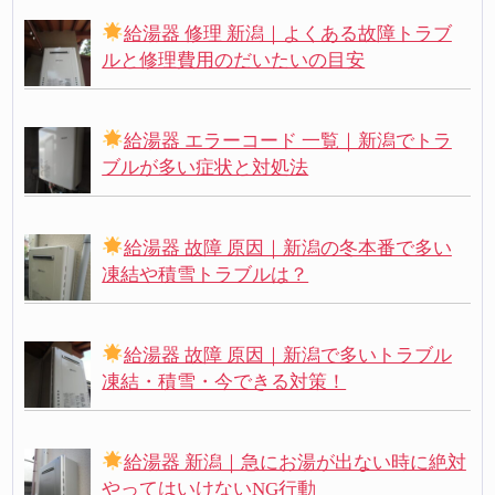
給湯器 修理 新潟｜よくある故障トラブ
ルと修理費用のだいたいの目安
給湯器 エラーコード 一覧｜新潟でトラ
ブルが多い症状と対処法
給湯器 故障 原因｜新潟の冬本番で多い
凍結や積雪トラブルは？
給湯器 故障 原因｜新潟で多いトラブル
凍結・積雪・今できる対策！
給湯器 新潟｜急にお湯が出ない時に絶対
やってはいけないNG行動