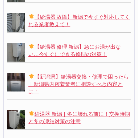
【給湯器 故障】新潟で今すぐ対応してく
れる業者教えて！
【給湯器 修理 新潟】急にお湯が出な
い…今すぐにできる修理の対策！
【新潟県】給湯器交換・修理で困ったら
｜新潟県内密着業者に相談すべき内容と
は！
給湯器 新潟｜冬に壊れる前に！交換時期
と冬の凍結対策の注意