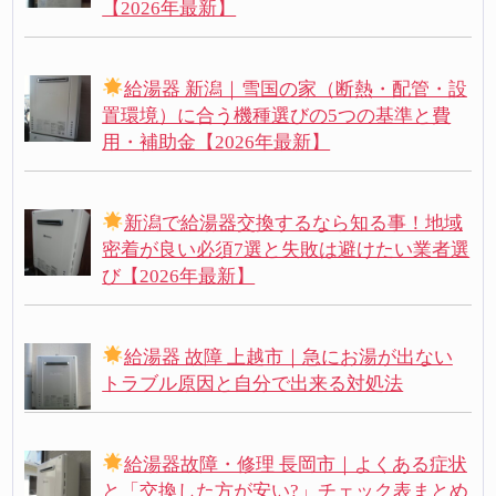
【2026年最新】
給湯器 新潟｜雪国の家（断熱・配管・設
置環境）に合う機種選びの5つの基準と費
用・補助金【2026年最新】
新潟で給湯器交換するなら知る事！地域
密着が良い必須7選と失敗は避けたい業者選
び【2026年最新】
給湯器 故障 上越市｜急にお湯が出ない
トラブル原因と自分で出来る対処法
給湯器故障・修理 長岡市｜よくある症状
と「交換した方が安い?」チェック表まとめ