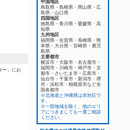
中国地区
鳥取県
・
島根県
・
岡山県
・
広
島県
・
山口県
四国地区
徳島県
・香川県・
愛媛県
・
高
知県
九州地区
福岡県
・
佐賀県
・長崎県・
熊
本県
・
大分県
・
宮崎県
・
鹿児
島県
主要都市
横浜市・大阪市・名古屋市・
福岡市・川崎市・神戸市・京
ター」にお
都市・さいたま市・広島市・
仙台市・千葉市・新潟市・堺
市・浜松市・相模原市など全
国各都市
※北海道と沖縄県は非対応で
す。
※一部地域を除く、他のエリ
アにつきましても一度ご相談
ください。