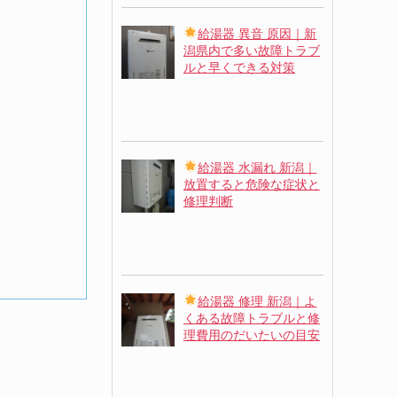
給湯器 異音 原因｜新
潟県内で多い故障トラブ
ルと早くできる対策
給湯器 水漏れ 新潟｜
放置すると危険な症状と
修理判断
給湯器 修理 新潟｜よ
くある故障トラブルと修
理費用のだいたいの目安