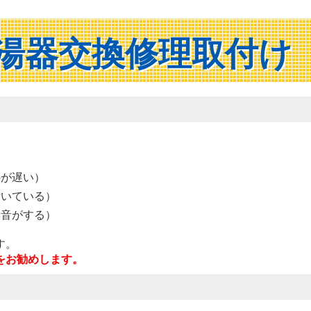
湯器交換修理取付け
）
のが遅い）
付いている）
い音がする）
す。
をお勧めします。