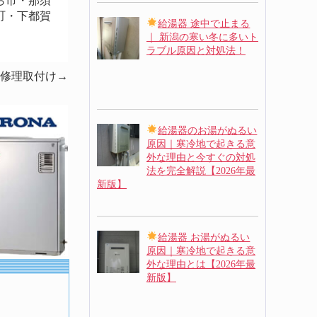
ら市・那須
町・下都賀
給湯器 途中で止まる
｜ 新潟の寒い冬に多いト
ラブル原因と対処法！
修理取付け
→
給湯器のお湯がぬるい
原因｜寒冷地で起きる意
外な理由と今すぐの対処
法を完全解説【2026年最
新版】
給湯器 お湯がぬるい
原因｜寒冷地で起きる意
外な理由とは【2026年最
新版】