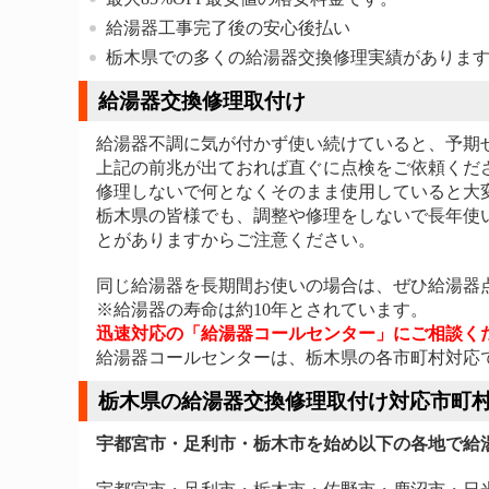
給湯器工事完了後の安心後払い
栃木県での多くの給湯器交換修理実績がありま
給湯器交換修理取付け
給湯器不調に気が付かず使い続けていると、予期
上記の前兆が出ておれば直ぐに点検をご依頼くだ
修理しないで何となくそのまま使用していると大
栃木県の皆様でも、調整や修理をしないで長年使
とがありますからご注意ください。
同じ給湯器を長期間お使いの場合は、ぜひ給湯器
※給湯器の寿命は約10年とされています。
迅速対応の「給湯器コールセンター」にご相談く
給湯器コールセンターは、栃木県の各市町村対応
栃木県の給湯器交換修理取付け対応市町
宇都宮市・足利市・栃木市を始め以下の各地で給