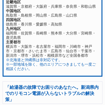
近畿地区
滋賀県
・
京都府
・
大阪府
・
兵庫県
・
奈良県
・
和歌山県
中国地区
鳥取県
・
島根県
・
岡山県
・
広島県
・
山口県
四国地区
徳島県
・香川県・
愛媛県
・
高知県
九州地区
福岡県
・
佐賀県
・長崎県・
熊本県
・
大分県
・
宮崎県
・
鹿児島県
主要都市
横浜市・大阪市・名古屋市・福岡市・川崎市・神戸
市・京都市・さいたま市・広島市・仙台市・千葉市・
新潟市・堺市・浜松市・相模原市など全国各都市
※北海道と沖縄県は非対応です。
※一部地域を除く、他のエリアにつきましても一度ご
相談ください。
「給湯器の故障でお困りのあなたへ。新潟県内
でのリモコン電源が入らないトラブルの解決
策」