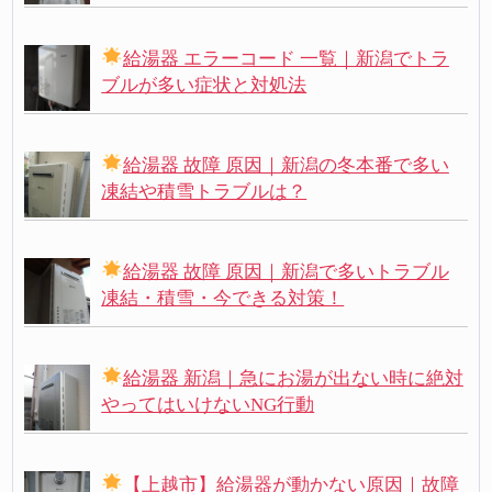
給湯器 エラーコード 一覧｜新潟でトラ
ブルが多い症状と対処法
給湯器 故障 原因｜新潟の冬本番で多い
凍結や積雪トラブルは？
給湯器 故障 原因｜新潟で多いトラブル
凍結・積雪・今できる対策！
給湯器 新潟｜急にお湯が出ない時に絶対
やってはいけないNG行動
【上越市】給湯器が動かない原因｜故障