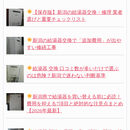
【保存版】新潟の給湯器交換・修理 業者
選びと重要チェックリスト
新潟の給湯器交換で「追加費用」が出や
すい修繕工事
給湯器 交換 口コミ数が多いだけで選ぶ
のは危険？新潟で迷わない判断基準
新潟県で給湯器を買い替える前に必読！
費用を抑える7項目と絶対的な注意点まとめ
【2026年最新】