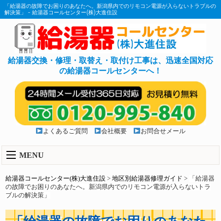
「給湯器の故障でお困りのあなたへ。新潟県内でのリモコン電源が入らないトラブルの
解決策」 - 給湯器コールセンター(株)大進住設
給湯器交換・修理・取替え・取付け工事は、迅速全国対応
の給湯器コールセンターへ！
よくあるご質問
会社概要
お問合せメール
MENU
給湯器コールセンター(株)大進住設
>
地区別給湯器修理ガイド
>
「給湯器
の故障でお困りのあなたへ。新潟県内でのリモコン電源が入らないトラ
ブルの解決策」