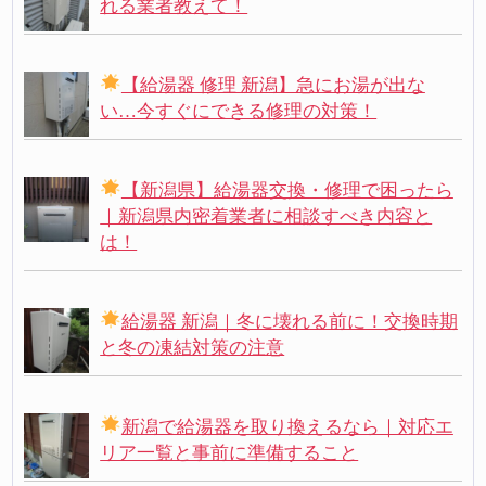
れる業者教えて！
【給湯器 修理 新潟】急にお湯が出な
い…今すぐにできる修理の対策！
【新潟県】給湯器交換・修理で困ったら
｜新潟県内密着業者に相談すべき内容と
は！
給湯器 新潟｜冬に壊れる前に！交換時期
と冬の凍結対策の注意
新潟で給湯器を取り換えるなら｜対応エ
リア一覧と事前に準備すること