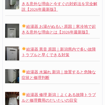
きる意外な理由と今すぐの対処法を完全解
説【2026年最新版】
給湯器 お湯がぬるい 原因｜寒冷地で起
きる意外な理由とは【2026年最新版】
給湯器 異音 原因｜新潟県内で多い故障
トラブルと早くできる対策
給湯器 水漏れ 新潟｜放置すると危険な
症状と修理判断
給湯器 修理 新潟｜よくある故障トラブ
ルと修理費用のだいたいの目安