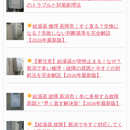
のトラブルと対策処理法
給湯器 修理 長岡市｜すぐ直る？交換に
なる？失敗しない判断基準を完全解説
【2026年最新版】
【要注意】給湯器が突然止まる！なぜ？
新潟で多い修理・故障の原因と今すぐの対
処法を完全解説【2026年最新版】
給湯器 故障 新潟市｜冬に多発する故障
原因と“早く直す解決策”【2026年最新版】
【給湯器 故障】新潟で今すぐ対応してく