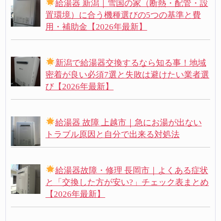
給湯器 新潟｜雪国の家（断熱・配管・設
置環境）に合う機種選びの5つの基準と費
用・補助金【2026年最新】
新潟で給湯器交換するなら知る事！地域
密着が良い必須7選と失敗は避けたい業者選
び【2026年最新】
給湯器 故障 上越市｜急にお湯が出ない
トラブル原因と自分で出来る対処法
給湯器故障・修理 長岡市｜よくある症状
と「交換した方が安い?」チェック表まとめ
【2026年最新】