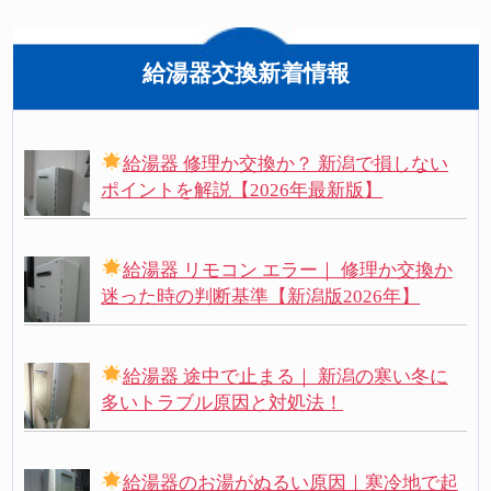
給湯器交換新着情報
給湯器 修理か交換か？ 新潟で損しない
ポイントを解説【2026年最新版】
給湯器 リモコン エラー｜ 修理か交換か
迷った時の判断基準【新潟版2026年】
給湯器 途中で止まる｜ 新潟の寒い冬に
多いトラブル原因と対処法！
給湯器のお湯がぬるい原因｜寒冷地で起