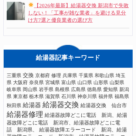
【2026年最新】給湯器交換 新潟市で失敗
しない！「工事が雑な業者」を避ける見分
け方7選と優良業者の選び方
給湯器記事キーワード
交換
三重県
京都府
修理
兵庫県
千葉県
和歌山県
埼玉
県
大阪府
奈良県
宮城県
富山県
山口県
山形県
山梨県
岐阜県
岡山県
岩手県
島根県
広島県
徳島県
愛知県
新潟
県
東京都
栃木県
滋賀県
石川県
神奈川県
福井県
福島県
給湯器交換
給湯器
給湯器交換 仙台市
秋田県
給湯器修理
給湯器故障どこに電話 新潟、給湯
器故障どこに電話 新潟市、給湯器故障どこに電
話 新潟県、
給湯器故障エラーコード 新潟、給湯