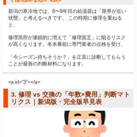
新潟の寒冷地では、
8〜9年目の給湯器は「限界が近い
状態」と考えるべきです。
この時期に修理を重ねる
と、
修理箇所が連鎖的に増えて「修理貧乏」に陥るリスク
が高くなります。冬本番前に専門業者の点検を受け、
「今シーズン持ちそうか？」を正直に診断してもらう
ことが最善の判断材料になります。
<a id=”3″></a>
3. 修理 vs 交換の「年数×費用」判断マト
リクス｜新潟版・完全版早見表