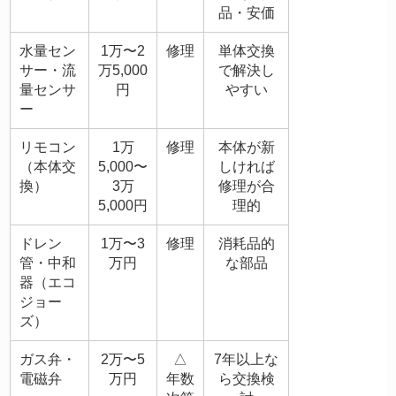
品・安価
水量セン
1万〜2
修理
単体交換
サー・流
万5,000
で解決し
量センサ
円
やすい
ー
リモコン
1万
修理
本体が新
（本体交
5,000〜
しければ
換）
3万
修理が合
5,000円
理的
ドレン
1万〜3
修理
消耗品的
管・中和
万円
な部品
器（エコ
ジョー
ズ）
ガス弁・
2万〜5
△
7年以上な
電磁弁
万円
年数
ら交換検