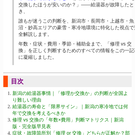
交換したほうが安いのか？」——給湯器が故障したと
き、
誰もが迷うこの判断を、新潟市・長岡市・上越市・魚
沼・妙高エリアの豪雪・寒冷地環境に特化した視点で
全解説します。
年数・症状・費用・季節・補助金まで、「修理 vs 交
換」を正しく判断するためのすべての情報をこの一記
に凝縮しました。
目次
新潟の給湯器事情｜「修理か交換か」の判断が全国よ
り難しい理由
給湯器の寿命と「限界サイン」｜新潟の寒冷地では何
年で交換を考えるべきか
修理 vs 交換の「年数×費用」判断マトリクス｜新潟
版・完全版早見表
症状・故障箇所別「修理 or 交換」どちらが正解か？部