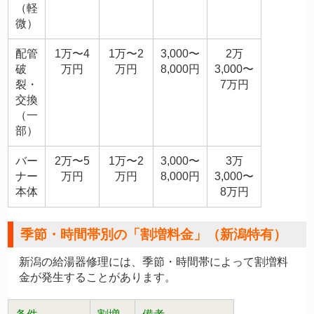
（軽
微）
配管
1万〜4
1万〜2
3,000〜
2万
破
万円
万円
8,000円
3,000〜
裂・
7万円
交換
（一
部）
バー
2万〜5
1万〜2
3,000〜
3万
ナー
万円
万円
8,000円
3,000〜
本体
8万円
季節・時間帯別の「割増料金」（新潟特有）
新潟の給湯器修理には、季節・時間帯によって割増料
金が発生することがあります。