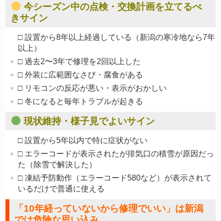
今シーズン中の点検・交換計画を立てるべ
きサイン
□ 設置から8年以上経過している（新潟の寒冷地なら7年
以上）
□ 過去2〜3年で修理を2回以上した
□ 外装に広範囲なさび・腐食がある
□ リモコンの反応が悪い・表示がおかしい
□ 冬になると毎年トラブルが起きる
現状維持・様子見でよいサイン
□ 設置から5年以内で特に症状がない
□ エラーコードが表示されたが排気口の積雪が原因だっ
た（除雪で解決した）
□ 凍結予防動作（エラーコード580など）が表示されて
いるだけで普通に使える
「10年経っていないから修理でいい」は新潟
では危険な思い込み