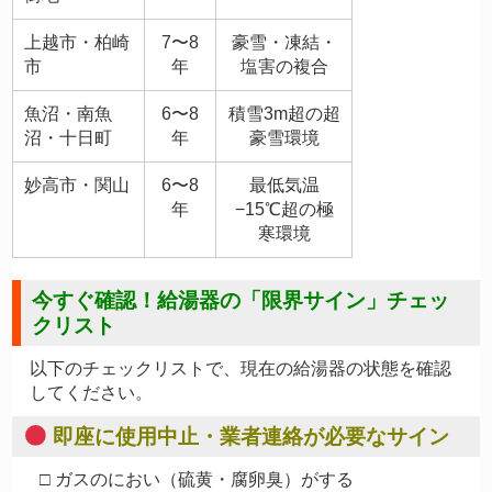
上越市・柏崎
7〜8
豪雪・凍結・
市
年
塩害の複合
魚沼・南魚
6〜8
積雪3m超の超
沼・十日町
年
豪雪環境
妙高市・関山
6〜8
最低気温
年
−15℃超の極
寒環境
今すぐ確認！給湯器の「限界サイン」チェッ
クリスト
以下のチェックリストで、現在の給湯器の状態を確認
してください。
即座に使用中止・業者連絡が必要なサイン
□ ガスのにおい（硫黄・腐卵臭）がする