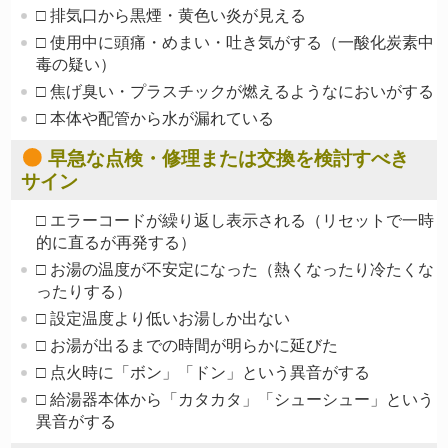
□ 排気口から黒煙・黄色い炎が見える
□ 使用中に頭痛・めまい・吐き気がする（一酸化炭素中
毒の疑い）
□ 焦げ臭い・プラスチックが燃えるようなにおいがする
□ 本体や配管から水が漏れている
早急な点検・修理または交換を検討すべき
サイン
□ エラーコードが繰り返し表示される（リセットで一時
的に直るが再発する）
□ お湯の温度が不安定になった（熱くなったり冷たくな
ったりする）
□ 設定温度より低いお湯しか出ない
□ お湯が出るまでの時間が明らかに延びた
□ 点火時に「ボン」「ドン」という異音がする
□ 給湯器本体から「カタカタ」「シューシュー」という
異音がする