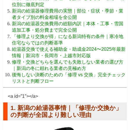
位別に徹底判定
新潟の給湯器修理費用の実態｜部位・症状・季節・業
者タイプ別の料金相場を全公開
新潟の給湯器交換費用の総額内訳｜本体・工事・雪国
追加工事・処分費まで完全公開
「修理より交換が得」になる新潟特有の条件｜寒冷地
住宅ならではの判断基準
給湯器交換で使える補助金・助成金2024〜2025年最新
情報｜新潟市・長岡市・上越市対応版
修理・交換どちらを選んでも失敗しない業者の選び方
｜新潟の冬に頼れる業者の見極め方
後悔しない決断のための「修理 vs 交換」完全チェック
リストと判断フロー
<a id=”1″></a>
1. 新潟の給湯器事情｜「修理か交換か」
の判断が全国より難しい理由