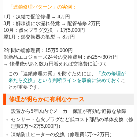
「連鎖修理パターン」の実例：
1月：凍結で配管修理 → 4万円

3月：解凍後に水漏れ発覚 → 配管補修 2万円

10月：点火プラグ交換 → 1万5,000円

翌1月：熱交換器の亀裂 → 8万円

────────────────

2年間の総修理費：15万5,000円

※新品エコジョーズ24号の交換費用：約25〜30万円

この「連鎖修理の罠」を防ぐためには、
「次の修理が
来たら交換」という判断ラインを事前に決めておく
こ
とが重要です。
修理が明らかに有利なケース
設置から5年以内でメーカー保証が有効な軽微な故障
センサー・点火プラグなど低コスト部品の単体交換（修
理費1万〜2万5,000円）
凍結防止ヒーターの交換（修理費1万〜2万円）