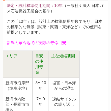
法定・設計標準使用期間：10年
（一般社団法人 日本ガ
ス石油機器工業会の基準）
この「10年」は、設計上の標準使用年数であり、日本
の標準的な気候（関東・関西・東海など）での使用を
前提としています。
新潟の寒冷地での実際の寿命目安：
エリア
目安
主な短縮要因
の使
用寿
命
新潟市沿岸部
8〜10
塩害・日本海
（準寒冷地）
年
からの湿気
新潟市内陸
7〜9
凍結サイクル
部・長岡市市
年
の繰り返し
街地