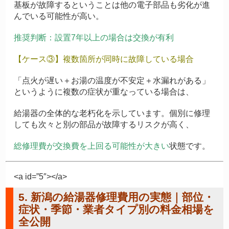
基板が故障するということは他の電子部品も劣化が進
んでいる可能性が高い。
推奨判断：設置7年以上の場合は交換が有利
【ケース③】複数箇所が同時に故障している場合
「点火が遅い＋お湯の温度が不安定＋水漏れがある」
というように複数の症状が重なっている場合は、
給湯器の全体的な老朽化を示しています。個別に修理
しても次々と別の部品が故障するリスクが高く、
総修理費が交換費を上回る可能性が大きい
状態です。
<a id=”5″></a>
5. 新潟の給湯器修理費用の実態｜部位・
症状・季節・業者タイプ別の料金相場を
全公開