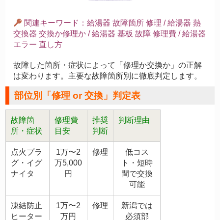
関連キーワード：給湯器 故障箇所 修理 / 給湯器 熱
交換器 交換か修理か / 給湯器 基板 故障 修理費 / 給湯器
エラー 直し方
故障した箇所・症状によって「修理か交換か」の正解
は変わります。主要な故障箇所別に徹底判定します。
部位別「修理 or 交換」判定表
故障箇
修理費
推奨
判断理由
所・症状
目安
判断
点火プラ
1万〜2
修理
低コス
グ・イグ
万5,000
ト・短時
ナイタ
円
間で交換
可能
凍結防止
1万〜2
修理
新潟では
ヒーター
万円
必須部