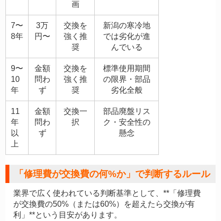
画
7〜
3万
交換を
新潟の寒冷地
8年
円〜
強く推
では劣化が進
奨
んでいる
9〜
金額
交換を
標準使用期間
10
問わ
強く推
の限界・部品
年
ず
奨
劣化全般
11
金額
交換一
部品廃盤リス
年
問わ
択
ク・安全性の
以
ず
懸念
上
「修理費が交換費の何%か」で判断するルール
業界で広く使われている判断基準として、**「修理費
が交換費の50%（または60%）を超えたら交換が有
利」**という目安があります。