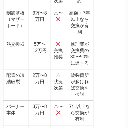
次第
討
制御基板
3万〜8
△〜
高額・7年
（マザー
万円
以上なら
ボード）
交換が有
利
熱交換器
5万〜
修理費が
12万円
交換
交換費の
推奨
30〜50%
に達する
配管の凍
2万〜8
△
破裂箇所
結破裂
万円
状況
が多けれ
次第
ば交換を
検討
バーナー
3万〜8
△〜
7年以上な
本体
万円
ら交換が
有利