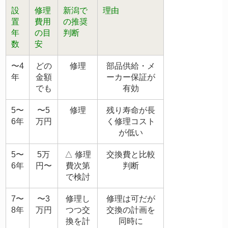
設
修理
新潟で
理由
置
費用
の推奨
年
の目
判断
数
安
〜4
どの
修理
部品供給・メ
年
金額
ーカー保証が
でも
有効
5〜
〜5
修理
残り寿命が長
6年
万円
く修理コスト
が低い
5〜
5万
△ 修理
交換費と比較
6年
円〜
費次第
判断
で検討
7〜
〜3
修理し
修理は可だが
8年
万円
つつ交
交換の計画を
換を計
同時に