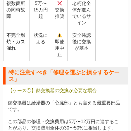
複数箇所
5万〜
老朽化全
の同時故
15万円
交換
体が進ん
障
超
推奨
でいるサ
イン
不完全燃
状況に
安全確認
焼・ガス
よる
即使
後に交換
漏れ
用中
が基本
止
特に注意すべき「修理を選ぶと損をするケー
ス」
【ケース①】熱交換器の交換が必要な場合
熱交換器は給湯器の「心臓部」とも言える最重要部品
です。
この部品の修理・交換費用は5万〜12万円に達するこ
とがあり、交換費用全体の30〜50%に相当します。