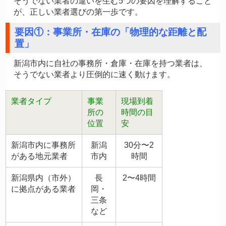
そうでない業者の違いを生む5つの要因を理解すること
が、正しい業者選びの第一歩です。
要因①：事業所・在庫の「物理的な距離と配
置」
新潟市内に自社の事務所・倉庫・在庫を持つ業者は、
そうでない業者より圧倒的に速く動けます。
業者タイプ
事業
現場到着
所の
時間の目
位置
安
新潟市内に事務所
新潟
30分〜2
がある地元業者
市内
時間
新潟県内（市外）
長
2〜4時間
に拠点がある業者
岡・
三条
など