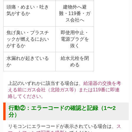
頭痛・めまい・吐き
建物外へ避
気がするか
難・119番・ガ
ス会社へ
焦げ臭い・プラスチ
即使用中止・
ックが燃えるにおい
電源プラグを
がするか
抜く
水漏れが起きている
給水元栓を閉
か
める
上記のいずれかに該当する場合は、
給湯器の交換を考
える前にガス会社（北陸ガス等）または119番に即連
絡してください。
行動②：エラーコードの確認と記録（1〜2
分）
リモコンにエラーコードが表示されている場合は、
ス