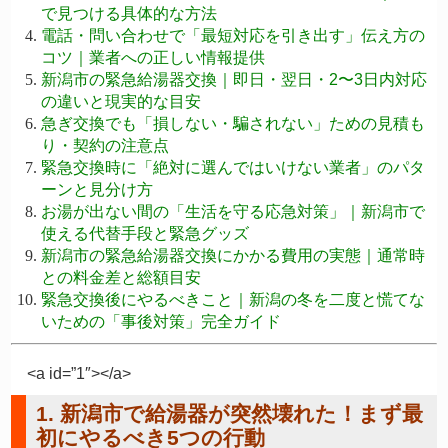
で見つける具体的な方法
電話・問い合わせで「最短対応を引き出す」伝え方の
コツ｜業者への正しい情報提供
新潟市の緊急給湯器交換｜即日・翌日・2〜3日内対応
の違いと現実的な目安
急ぎ交換でも「損しない・騙されない」ための見積も
り・契約の注意点
緊急交換時に「絶対に選んではいけない業者」のパタ
ーンと見分け方
お湯が出ない間の「生活を守る応急対策」｜新潟市で
使える代替手段と緊急グッズ
新潟市の緊急給湯器交換にかかる費用の実態｜通常時
との料金差と総額目安
緊急交換後にやるべきこと｜新潟の冬を二度と慌てな
いための「事後対策」完全ガイド
<a id=”1″></a>
1. 新潟市で給湯器が突然壊れた！まず最
初にやるべき5つの行動