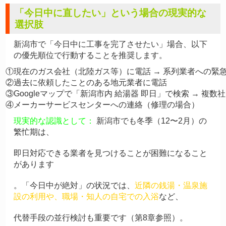
「今日中に直したい」という場合の現実的な
選択肢
新潟市で「今日中に工事を完了させたい」場合、以下
の優先順位で行動することを推奨します。
①現在のガス会社（北陸ガス等）に電話 → 系列業者への緊急
②過去に依頼したことのある地元業者に電話

③Googleマップで「新潟市内 給湯器 即日」で検索 → 複数社
現実的な認識として：
新潟市でも冬季（12〜2月）の
繁忙期は、
即日対応できる業者を見つけることが困難になること
があります
。「今日中が絶対」の状況では、
近隣の銭湯・温泉施
設の利用や、職場・知人の自宅での入浴
など、
代替手段の並行検討も重要です（第8章参照）。