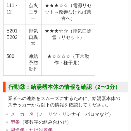
111・
点火
★★★☆☆（電源リセ
12
エラ
ット→改善なければ業
ー
者へ）
E201・
排気
★★★☆☆（排気口除
E202
口異
雪→リセット）
常
580
凍結
★☆☆☆☆（正常動
予防
作・様子見）
動作
行動③：給湯器本体の情報を確認（2〜3分）
業者への連絡をスムーズにするために、給湯器本体の
ステッカーから以下の情報を確認してください。
メーカー名
（ノーリツ・リンナイ・パロマなど）
型番
（英数字の組み合わせ）
製造年または設置年