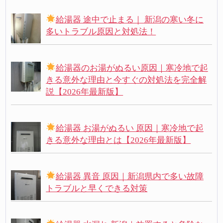
給湯器 途中で止まる｜ 新潟の寒い冬に
多いトラブル原因と対処法！
給湯器のお湯がぬるい原因｜寒冷地で起
きる意外な理由と今すぐの対処法を完全解
説【2026年最新版】
給湯器 お湯がぬるい 原因｜寒冷地で起
きる意外な理由とは【2026年最新版】
給湯器 異音 原因｜新潟県内で多い故障
トラブルと早くできる対策