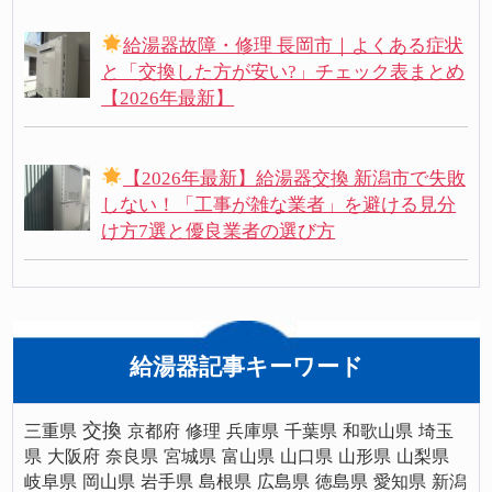
給湯器故障・修理 長岡市｜よくある症状
と「交換した方が安い?」チェック表まとめ
【2026年最新】
【2026年最新】給湯器交換 新潟市で失敗
しない！「工事が雑な業者」を避ける見分
け方7選と優良業者の選び方
給湯器記事キーワード
交換
三重県
京都府
修理
兵庫県
千葉県
和歌山県
埼玉
県
大阪府
奈良県
宮城県
富山県
山口県
山形県
山梨県
岐阜県
岡山県
岩手県
島根県
広島県
徳島県
愛知県
新潟