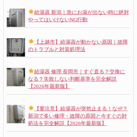
給湯器 新潟｜急にお湯が出ない時に絶対
やってはいけないNG行動
【上越市】給湯器が動かない原因｜故障
のトラブルと対策処理法
給湯器 修理 長岡市｜すぐ直る？交換に
なる？失敗しない判断基準を完全解説
【2026年最新版】
【要注意】給湯器が突然止まる！なぜ？
新潟で多い修理・故障の原因と今すぐの対
処法を完全解説【2026年最新版】