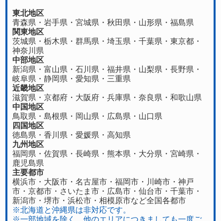
東北地区
青森県
・
岩手県
・
宮城県
・
秋田県
・
山形県
・
福島県
関東地区
茨城県
・
栃木県
・
群馬県
・
埼玉県
・
千葉県
・
東京都
・
神奈川県
中部地区
新潟県
・
富山県
・
石川県
・
福井県
・
山梨県
・
長野県
・
岐阜県
・
静岡県
・
愛知県
・
三重県
近畿地区
滋賀県
・
京都府
・
大阪府
・
兵庫県
・
奈良県
・
和歌山県
中国地区
鳥取県
・
島根県
・
岡山県
・
広島県
・
山口県
四国地区
徳島県
・香川県・
愛媛県
・
高知県
九州地区
福岡県
・
佐賀県
・長崎県・
熊本県
・
大分県
・
宮崎県
・
鹿児島県
主要都市
横浜市・大阪市・名古屋市・福岡市・川崎市・神戸
市・京都市・さいたま市・広島市・仙台市・千葉市・
新潟市・堺市・浜松市・相模原市など全国各都市
※北海道と沖縄県は非対応です。
※一部地域を除く、他のエリアにつきましても一度ご