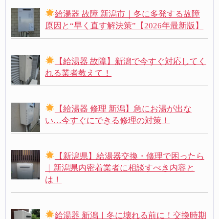
給湯器 故障 新潟市｜冬に多発する故障
原因と“早く直す解決策”【2026年最新版】
【給湯器 故障】新潟で今すぐ対応してく
れる業者教えて！
【給湯器 修理 新潟】急にお湯が出な
い…今すぐにできる修理の対策！
【新潟県】給湯器交換・修理で困ったら
｜新潟県内密着業者に相談すべき内容と
は！
給湯器 新潟｜冬に壊れる前に！交換時期