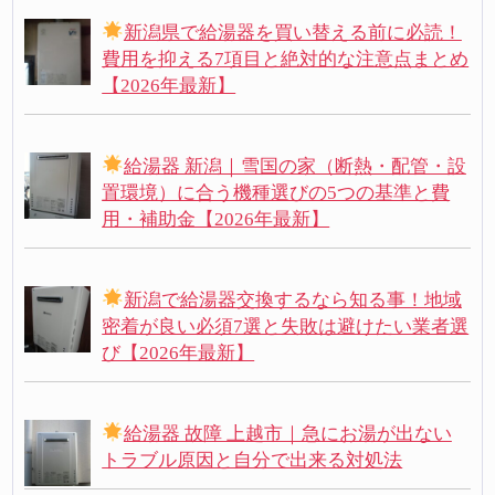
新潟県で給湯器を買い替える前に必読！
費用を抑える7項目と絶対的な注意点まとめ
【2026年最新】
給湯器 新潟｜雪国の家（断熱・配管・設
置環境）に合う機種選びの5つの基準と費
用・補助金【2026年最新】
新潟で給湯器交換するなら知る事！地域
密着が良い必須7選と失敗は避けたい業者選
び【2026年最新】
給湯器 故障 上越市｜急にお湯が出ない
トラブル原因と自分で出来る対処法