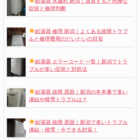
給湯器 水漏れ 新潟｜放置すると危険な
症状と修理判断
給湯器 修理 新潟｜よくある故障トラブ
ルと修理費用のだいたいの目安
給湯器 エラーコード 一覧｜新潟でトラ
ブルが多い症状と対処法
給湯器 故障 原因｜新潟の冬本番で多い
凍結や積雪トラブルは？
給湯器 故障 原因｜新潟で多いトラブル
凍結・積雪・今できる対策！