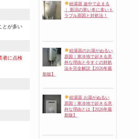
給湯器 途中で止まる
｜ 新潟の寒い冬に多いト
ラブル原因と対処法！
ことが多い
給湯器のお湯がぬるい
原因｜寒冷地で起きる意
業者に点検
外な理由と今すぐの対処
法を完全解説【2026年最
新版】
給湯器 お湯がぬるい
原因｜寒冷地で起きる意
外な理由とは【2026年最
新版】