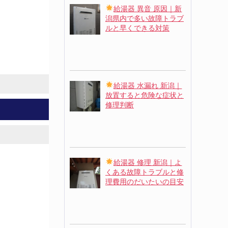
給湯器 異音 原因｜新
潟県内で多い故障トラブ
ルと早くできる対策
給湯器 水漏れ 新潟｜
放置すると危険な症状と
修理判断
給湯器 修理 新潟｜よ
くある故障トラブルと修
理費用のだいたいの目安