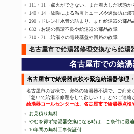
111・11→点火ができない、また着火した状態
140・14→故障による温度ヒューズや過熱防止
290→ドレン排水管の詰まり、また給湯器の部品
632→お湯の循環不良や給湯器の部品故障
710・71→給湯器の電装基盤や回路の故障
名古屋市で給湯器修理交換なら給湯
名古屋市での給湯
名古屋市で給湯器点検や緊急給湯器修理
名古屋市の皆様で、突然の給湯器不調で、ご商売
「急いで給湯器修理をして欲しい！」とのご連絡
給湯器コールセンターは、名古屋市で給湯器点検
お見積り無料
やむを得ず給湯器交換になる時は、ご条件に最
10年間の無料工事保証付