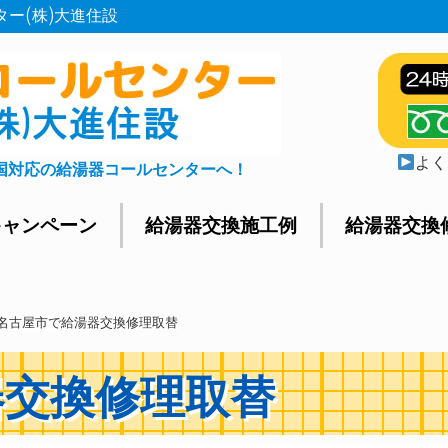
ター(株)大進住設
よく
国対応の給湯器コールセンターへ！
キャンペーン
給湯器交換施工例
給湯器交換
名古屋市で給湯器交換修理取替
器交換修理取替