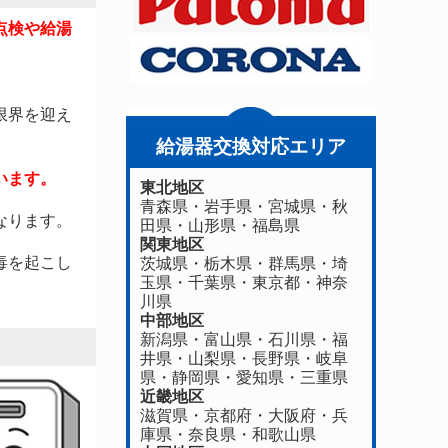
点検や給湯
限界を迎え
給湯器交換対応エリア
います。
東北地区
青森県
・
岩手県
・
宮城県
・
秋
なります。
田県
・
山形県
・
福島県
関東地区
毒を起こし
茨城県
・
栃木県
・
群馬県
・
埼
玉県
・
千葉県
・
東京都
・
神奈
川県
中部地区
新潟県
・
富山県
・
石川県
・
福
井県
・
山梨県
・
長野県
・
岐阜
県
・
静岡県
・
愛知県
・
三重県
近畿地区
滋賀県
・
京都府
・
大阪府
・
兵
庫県
・
奈良県
・
和歌山県