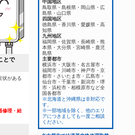
中国地区
鳥取県
・
島根県
・
岡山県
・
広
島県
・
山口県
四国地区
徳島県
・香川県・
愛媛県
・
高
知県
九州地区
福岡県
・
佐賀県
・長崎県・
熊
本県
・
大分県
・
宮崎県
・
鹿児
島県
ことで
主要都市
横浜市・大阪市・名古屋市・
福岡市・川崎市・神戸市・京
都市・さいたま市・広島市・
症状がある
仙台市・千葉市・新潟市・堺
市・浜松市・相模原市など全
国各都市
※北海道と沖縄県は非対応で
す。
※一部地域を除く、他のエリ
器修理・給
アにつきましても一度ご相談
ください。