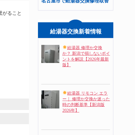
名古屋市で給湯器交換修理取替
繋がること
給湯器交換新着情報
給湯器 修理か交換
か？ 新潟で損しないポイ
ントを解説【2026年最新
版】
給湯器 リモコン エラ
ー｜ 修理か交換か迷った
時の判断基準【新潟版
2026年】