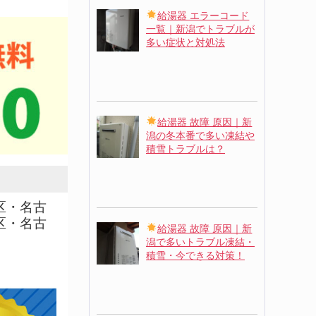
給湯器 エラーコード
一覧｜新潟でトラブルが
多い症状と対処法
給湯器 故障 原因｜新
潟の冬本番で多い凍結や
積雪トラブルは？
区・名古
区・名古
給湯器 故障 原因｜新
潟で多いトラブル凍結・
積雪・今できる対策！