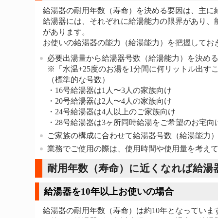
給湯器の耐用年数（寿命）を決める要因は、主に
給湯器には、それぞれに給湯能力の限界があり、
があります。
お使いの給湯器の能力（給湯能力）を把握してお
必要出湯量から給湯器号数（給湯能力）を決め
※「水温+25度のお湯を1分間に何リットル出
（標準的な号数）
・16号給湯器は1人〜3人の家族向け
・20号給湯器は2人〜4人の家族向け
・24号給湯器は4人以上のご家族向け
・28号給湯器は3ヶ所同時給湯をご希望のお宅向
ご家族の構成に合わせて給湯器号数（給湯能力
業務でご使用の際は、使用時間や使用量を考え
耐用年数（寿命）に近くなれば給湯
給湯器を10年以上お使いの場合
給湯器の耐用年数（寿命）は約10年となっていま