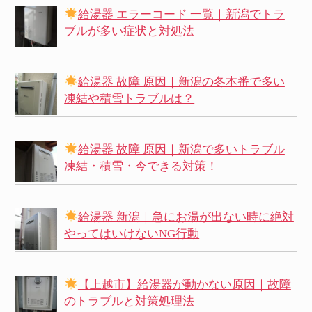
給湯器 エラーコード 一覧｜新潟でトラ
ブルが多い症状と対処法
給湯器 故障 原因｜新潟の冬本番で多い
凍結や積雪トラブルは？
給湯器 故障 原因｜新潟で多いトラブル
凍結・積雪・今できる対策！
給湯器 新潟｜急にお湯が出ない時に絶対
やってはいけないNG行動
【上越市】給湯器が動かない原因｜故障
のトラブルと対策処理法