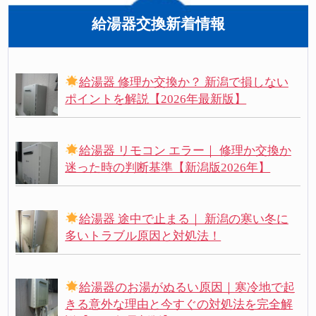
給湯器交換新着情報
給湯器 修理か交換か？ 新潟で損しない
ポイントを解説【2026年最新版】
給湯器 リモコン エラー｜ 修理か交換か
迷った時の判断基準【新潟版2026年】
給湯器 途中で止まる｜ 新潟の寒い冬に
多いトラブル原因と対処法！
給湯器のお湯がぬるい原因｜寒冷地で起
きる意外な理由と今すぐの対処法を完全解