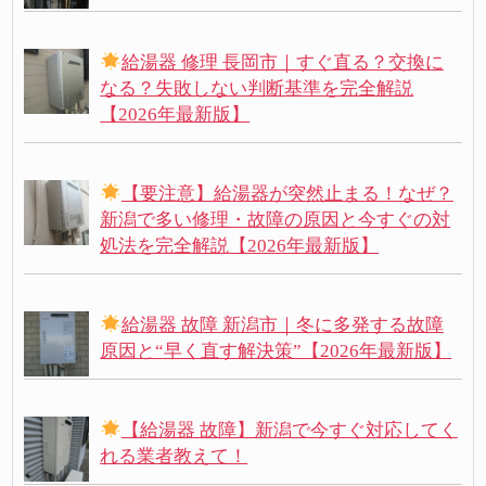
給湯器 修理 長岡市｜すぐ直る？交換に
なる？失敗しない判断基準を完全解説
【2026年最新版】
【要注意】給湯器が突然止まる！なぜ？
新潟で多い修理・故障の原因と今すぐの対
処法を完全解説【2026年最新版】
給湯器 故障 新潟市｜冬に多発する故障
原因と“早く直す解決策”【2026年最新版】
【給湯器 故障】新潟で今すぐ対応してく
れる業者教えて！