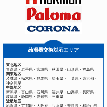
給湯器交換対応エリア
東北地区
青森県
・
岩手県
・
宮城県
・
秋田県
・
山形県
・
福島県
関東地区
茨城県
・
栃木県
・
群馬県
・
埼玉県
・
千葉県
・
東京都
・
神奈川県
中部地区
新潟県
・
富山県
・
石川県
・
福井県
・
山梨県
・
長野県
・
岐阜県
・
静岡県
・
愛知県
・
三重県
近畿地区
滋賀県
・
京都府
・
大阪府
・
兵庫県
・
奈良県
・
和歌山県