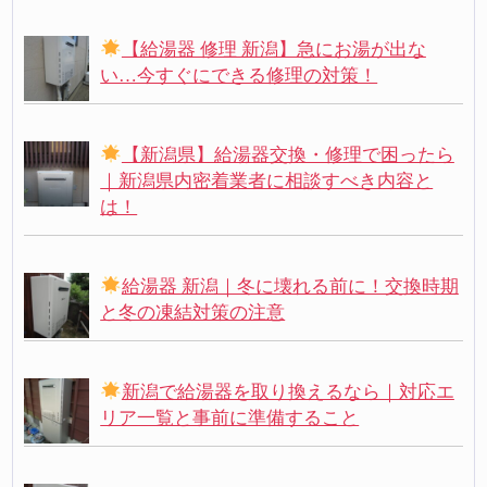
【給湯器 修理 新潟】急にお湯が出な
い…今すぐにできる修理の対策！
【新潟県】給湯器交換・修理で困ったら
｜新潟県内密着業者に相談すべき内容と
は！
給湯器 新潟｜冬に壊れる前に！交換時期
と冬の凍結対策の注意
新潟で給湯器を取り換えるなら｜対応エ
リア一覧と事前に準備すること