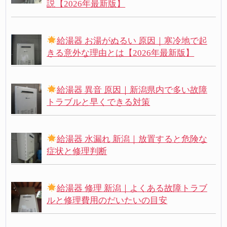
説【2026年最新版】
給湯器 お湯がぬるい 原因｜寒冷地で起
きる意外な理由とは【2026年最新版】
給湯器 異音 原因｜新潟県内で多い故障
トラブルと早くできる対策
給湯器 水漏れ 新潟｜放置すると危険な
症状と修理判断
給湯器 修理 新潟｜よくある故障トラブ
ルと修理費用のだいたいの目安