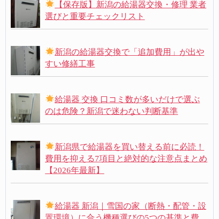
【保存版】新潟の給湯器交換・修理 業者
選びと重要チェックリスト
新潟の給湯器交換で「追加費用」が出や
すい修繕工事
給湯器 交換 口コミ数が多いだけで選ぶ
のは危険？新潟で迷わない判断基準
新潟県で給湯器を買い替える前に必読！
費用を抑える7項目と絶対的な注意点まとめ
【2026年最新】
給湯器 新潟｜雪国の家（断熱・配管・設
置環境）に合う機種選びの5つの基準と費