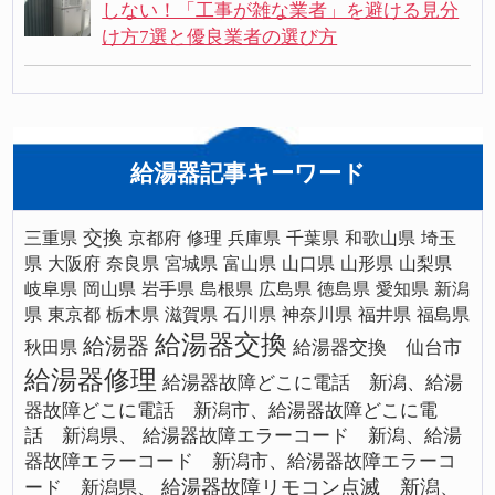
しない！「工事が雑な業者」を避ける見分
け方7選と優良業者の選び方
給湯器記事キーワード
交換
三重県
京都府
修理
兵庫県
千葉県
和歌山県
埼玉
県
大阪府
奈良県
宮城県
富山県
山口県
山形県
山梨県
岐阜県
岡山県
岩手県
島根県
広島県
徳島県
愛知県
新潟
県
東京都
栃木県
滋賀県
石川県
神奈川県
福井県
福島県
給湯器交換
給湯器
給湯器交換 仙台市
秋田県
給湯器修理
給湯器故障どこに電話 新潟、給湯
器故障どこに電話 新潟市、給湯器故障どこに電
話 新潟県、
給湯器故障エラーコード 新潟、給湯
器故障エラーコード 新潟市、給湯器故障エラーコ
給湯器故障リモコン点滅 新潟、
ード 新潟県、