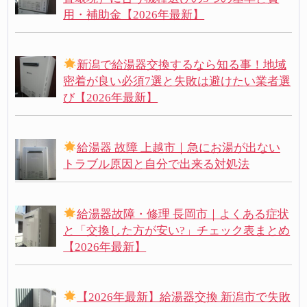
用・補助金【2026年最新】
新潟で給湯器交換するなら知る事！地域
密着が良い必須7選と失敗は避けたい業者選
び【2026年最新】
給湯器 故障 上越市｜急にお湯が出ない
トラブル原因と自分で出来る対処法
給湯器故障・修理 長岡市｜よくある症状
と「交換した方が安い?」チェック表まとめ
【2026年最新】
【2026年最新】給湯器交換 新潟市で失敗