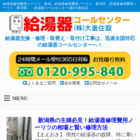
給湯器修理費用ノーリツ 新潟、給湯器修理費用ノーリツ 新潟市、給湯器修理費用ノ
ーリツ 新潟県、 - 給湯器コールセンター(株)大進住設
給湯器交換・修理・取替え・取付け工事は、迅速全国対応
の給湯器コールセンターへ！
よくあるご質問
会社概要
お問合せメール
MENU
新潟県の主婦必見！給湯器修理費用ノ
ーリツの相場と賢い修理方法
【まえおき】 突然の給湯器の故障、特に寒い