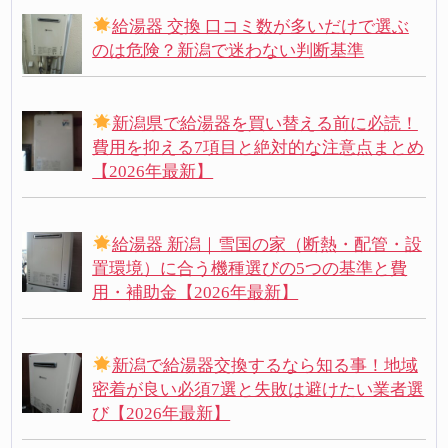
給湯器 交換 口コミ数が多いだけで選ぶ
のは危険？新潟で迷わない判断基準
新潟県で給湯器を買い替える前に必読！
費用を抑える7項目と絶対的な注意点まとめ
【2026年最新】
給湯器 新潟｜雪国の家（断熱・配管・設
置環境）に合う機種選びの5つの基準と費
用・補助金【2026年最新】
新潟で給湯器交換するなら知る事！地域
密着が良い必須7選と失敗は避けたい業者選
び【2026年最新】