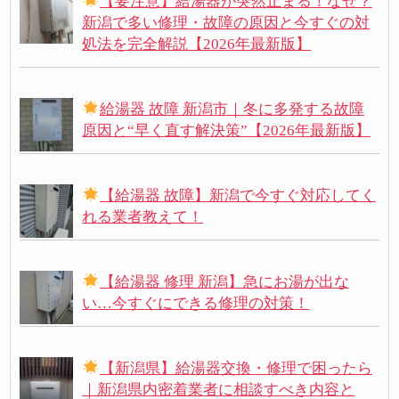
【要注意】給湯器が突然止まる！なぜ？
新潟で多い修理・故障の原因と今すぐの対
処法を完全解説【2026年最新版】
給湯器 故障 新潟市｜冬に多発する故障
原因と“早く直す解決策”【2026年最新版】
【給湯器 故障】新潟で今すぐ対応してく
れる業者教えて！
【給湯器 修理 新潟】急にお湯が出な
い…今すぐにできる修理の対策！
【新潟県】給湯器交換・修理で困ったら
｜新潟県内密着業者に相談すべき内容と