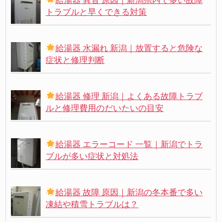
給湯器 異音 原因｜新潟県内で多い故障
トラブルと早くできる対策
給湯器 水漏れ 新潟｜放置すると危険な
症状と修理判断
給湯器 修理 新潟｜よくある故障トラブ
ルと修理費用のだいたいの目安
給湯器 エラーコード 一覧｜新潟でトラ
ブルが多い症状と対処法
給湯器 故障 原因｜新潟の冬本番で多い
凍結や積雪トラブルは？