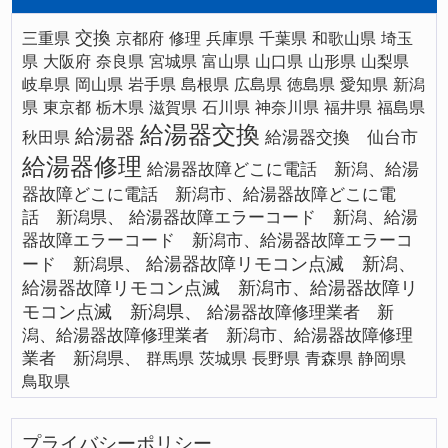
交換
三重県
京都府
修理
兵庫県
千葉県
和歌山県
埼玉
県
大阪府
奈良県
宮城県
富山県
山口県
山形県
山梨県
岐阜県
岡山県
岩手県
島根県
広島県
徳島県
愛知県
新潟
県
東京都
栃木県
滋賀県
石川県
神奈川県
福井県
福島県
給湯器交換
給湯器
給湯器交換 仙台市
秋田県
給湯器修理
給湯器故障どこに電話 新潟、給湯
器故障どこに電話 新潟市、給湯器故障どこに電
話 新潟県、
給湯器故障エラーコード 新潟、給湯
器故障エラーコード 新潟市、給湯器故障エラーコ
給湯器故障リモコン点滅 新潟、
ード 新潟県、
給湯器故障リモコン点滅 新潟市、給湯器故障リ
モコン点滅 新潟県、
給湯器故障修理業者 新
潟、給湯器故障修理業者 新潟市、給湯器故障修理
業者 新潟県、
群馬県
茨城県
長野県
青森県
静岡県
鳥取県
プライバシーポリシー