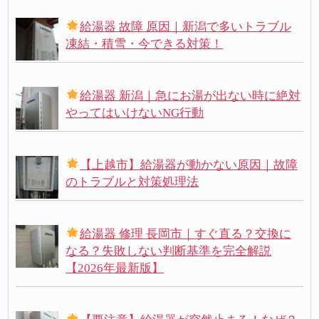
給湯器 故障 原因｜新潟で多いトラブル
凍結・積雪・今できる対策！
給湯器 新潟｜急にお湯が出ない時に絶対
やってはいけないNG行動
【上越市】給湯器が動かない原因｜故障
のトラブルと対策処理法
給湯器 修理 長岡市｜すぐ直る？交換に
なる？失敗しない判断基準を完全解説
【2026年最新版】