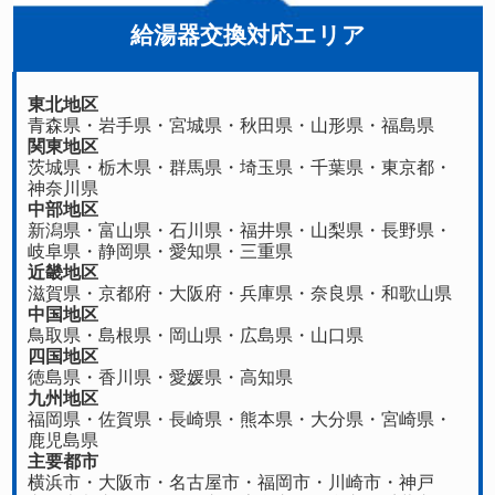
給湯器交換対応エリア
東北地区
青森県
・
岩手県
・
宮城県
・
秋田県
・
山形県
・
福島県
関東地区
茨城県
・
栃木県
・
群馬県
・
埼玉県
・
千葉県
・
東京都
・
神奈川県
中部地区
新潟県
・
富山県
・
石川県
・
福井県
・
山梨県
・
長野県
・
岐阜県
・
静岡県
・
愛知県
・
三重県
近畿地区
滋賀県
・
京都府
・
大阪府
・
兵庫県
・
奈良県
・
和歌山県
中国地区
鳥取県
・
島根県
・
岡山県
・
広島県
・
山口県
四国地区
徳島県
・香川県・
愛媛県
・
高知県
九州地区
福岡県
・
佐賀県
・長崎県・
熊本県
・
大分県
・
宮崎県
・
鹿児島県
主要都市
横浜市・大阪市・名古屋市・福岡市・川崎市・神戸