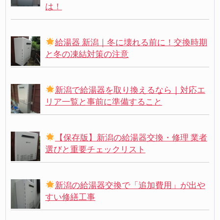
は！
給湯器 新潟｜冬に壊れる前に！交換時期
と冬の凍結対策の注意
新潟で給湯器を取り換えるなら｜対応エ
リア一覧と事前に準備すること
【保存版】新潟の給湯器交換・修理 業者
選びと重要チェックリスト
新潟の給湯器交換で「追加費用」が出や
すい修繕工事