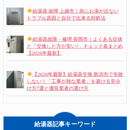
給湯器 故障 上越市｜急にお湯が出ない
トラブル原因と自分で出来る対処法
給湯器故障・修理 長岡市｜よくある症状
と「交換した方が安い?」チェック表まとめ
【2026年最新】
【2026年最新】給湯器交換 新潟市で失敗
しない！「工事が雑な業者」を避ける見分
け方7選と優良業者の選び方
給湯器記事キーワード