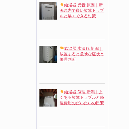
給湯器 異音 原因｜新
潟県内で多い故障トラブ
ルと早くできる対策
給湯器 水漏れ 新潟｜
放置すると危険な症状と
修理判断
給湯器 修理 新潟｜よ
くある故障トラブルと修
理費用のだいたいの目安