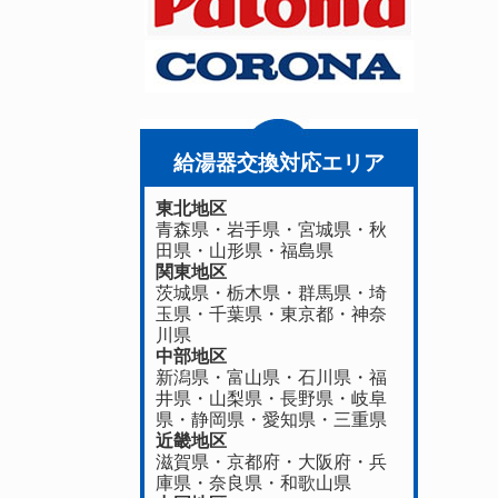
給湯器交換対応エリア
東北地区
青森県
・
岩手県
・
宮城県
・
秋
田県
・
山形県
・
福島県
関東地区
茨城県
・
栃木県
・
群馬県
・
埼
玉県
・
千葉県
・
東京都
・
神奈
川県
中部地区
新潟県
・
富山県
・
石川県
・
福
井県
・
山梨県
・
長野県
・
岐阜
県
・
静岡県
・
愛知県
・
三重県
近畿地区
滋賀県
・
京都府
・
大阪府
・
兵
庫県
・
奈良県
・
和歌山県