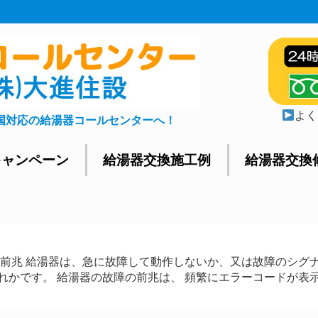
よく
国対応の給湯器コールセンターへ！
キャンペーン
給湯器交換施工例
給湯器交換
障前兆 給湯器は、急に故障して動作しないか、又は故障のシグ
かです。 給湯器の故障の前兆は、 頻繁にエラーコードが表示