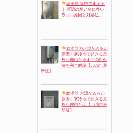
給湯器 途中で止まる
｜ 新潟の寒い冬に多いト
ラブル原因と対処法！
給湯器のお湯がぬるい
原因｜寒冷地で起きる意
外な理由と今すぐの対処
法を完全解説【2026年最
新版】
給湯器 お湯がぬるい
原因｜寒冷地で起きる意
外な理由とは【2026年最
新版】