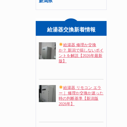
新潟県
給湯器交換新着情報
給湯器 修理か交換
か？ 新潟で損しないポイ
ントを解説【2026年最新
版】
給湯器 リモコン エラ
ー｜ 修理か交換か迷った
時の判断基準【新潟版
2026年】