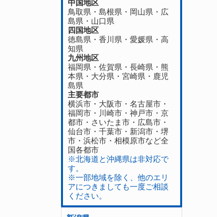
中国地区
鳥取県
・
島根県
・
岡山県
・
広
島県
・
山口県
四国地区
徳島県
・香川県・
愛媛県
・
高
知県
九州地区
福岡県
・
佐賀県
・長崎県・
熊
本県
・
大分県
・
宮崎県
・
鹿児
島県
主要都市
横浜市・大阪市・名古屋市・
福岡市・川崎市・神戸市・京
都市・さいたま市・広島市・
仙台市・千葉市・新潟市・堺
市・浜松市・相模原市など全
国各都市
※北海道と沖縄県は非対応で
す。
※一部地域を除く、他のエリ
アにつきましても一度ご相談
ください。