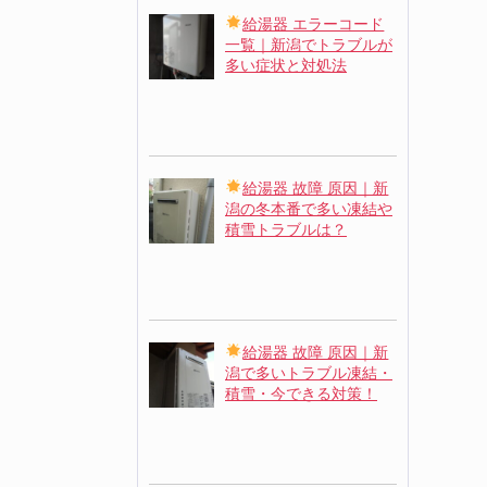
給湯器 エラーコード
一覧｜新潟でトラブルが
多い症状と対処法
給湯器 故障 原因｜新
潟の冬本番で多い凍結や
積雪トラブルは？
給湯器 故障 原因｜新
潟で多いトラブル凍結・
積雪・今できる対策！