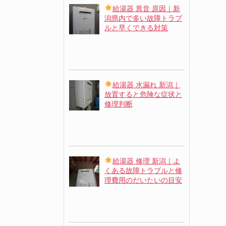
給湯器 異音 原因｜新
潟県内で多い故障トラブ
ルと早くできる対策
給湯器 水漏れ 新潟｜
放置すると危険な症状と
修理判断
給湯器 修理 新潟｜よ
くある故障トラブルと修
理費用のだいたいの目安