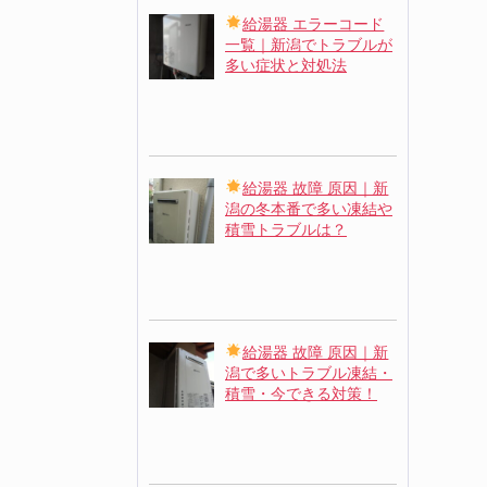
給湯器 エラーコード
一覧｜新潟でトラブルが
多い症状と対処法
給湯器 故障 原因｜新
潟の冬本番で多い凍結や
積雪トラブルは？
給湯器 故障 原因｜新
潟で多いトラブル凍結・
積雪・今できる対策！