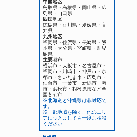
中国地区
鳥取県
・
島根県
・
岡山県
・
広
島県
・
山口県
四国地区
徳島県
・香川県・
愛媛県
・
高
知県
九州地区
福岡県
・
佐賀県
・長崎県・
熊
本県
・
大分県
・
宮崎県
・
鹿児
島県
主要都市
横浜市・大阪市・名古屋市・
福岡市・川崎市・神戸市・京
都市・さいたま市・広島市・
仙台市・千葉市・新潟市・堺
市・浜松市・相模原市など全
国各都市
※北海道と沖縄県は非対応で
す。
※一部地域を除く、他のエリ
アにつきましても一度ご相談
ください。