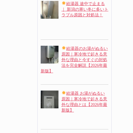
給湯器 途中で止まる
｜ 新潟の寒い冬に多いト
ラブル原因と対処法！
給湯器のお湯がぬるい
原因｜寒冷地で起きる意
外な理由と今すぐの対処
法を完全解説【2026年最
新版】
給湯器 お湯がぬるい
原因｜寒冷地で起きる意
外な理由とは【2026年最
新版】