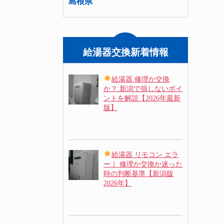
島根県
給湯器交換新着情報
給湯器 修理か交換
か？ 新潟で損しないポイ
ントを解説【2026年最新
版】
給湯器 リモコン エラ
ー｜ 修理か交換か迷った
時の判断基準【新潟版
2026年】