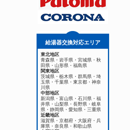
給湯器交換対応エリア
東北地区
青森県
・
岩手県
・
宮城県
・
秋
田県
・
山形県
・
福島県
関東地区
茨城県
・
栃木県
・
群馬県
・
埼
玉県
・
千葉県
・
東京都
・
神奈
川県
中部地区
新潟県
・
富山県
・
石川県
・
福
井県
・
山梨県
・
長野県
・
岐阜
県
・
静岡県
・
愛知県
・
三重県
近畿地区
滋賀県
・
京都府
・
大阪府
・
兵
庫県
・
奈良県
・
和歌山県