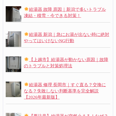
給湯器 故障 原因｜新潟で多いトラブル
凍結・積雪・今できる対策！
給湯器 新潟｜急にお湯が出ない時に絶対
やってはいけないNG行動
【上越市】給湯器が動かない原因｜故障
のトラブルと対策処理法
給湯器 修理 長岡市｜すぐ直る？交換に
なる？失敗しない判断基準を完全解説
【2026年最新版】