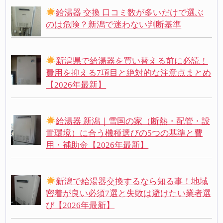
給湯器 交換 口コミ数が多いだけで選ぶ
のは危険？新潟で迷わない判断基準
新潟県で給湯器を買い替える前に必読！
費用を抑える7項目と絶対的な注意点まとめ
【2026年最新】
給湯器 新潟｜雪国の家（断熱・配管・設
置環境）に合う機種選びの5つの基準と費
用・補助金【2026年最新】
新潟で給湯器交換するなら知る事！地域
密着が良い必須7選と失敗は避けたい業者選
び【2026年最新】