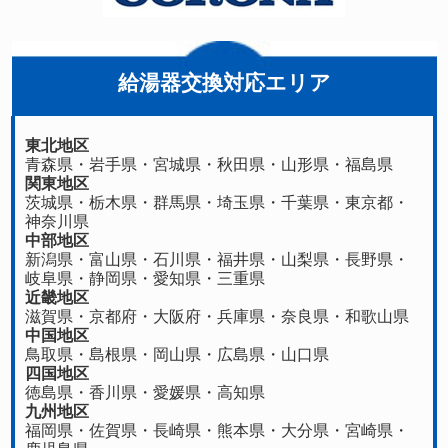
給湯器交換対応エリア
東北地区
青森県
・
岩手県
・
宮城県
・
秋田県
・
山形県
・
福島県
関東地区
茨城県
・
栃木県
・
群馬県
・
埼玉県
・
千葉県
・
東京都
・
神奈川県
中部地区
新潟県
・
富山県
・
石川県
・
福井県
・
山梨県
・
長野県
・
岐阜県
・
静岡県
・
愛知県
・
三重県
近畿地区
滋賀県
・
京都府
・
大阪府
・
兵庫県
・
奈良県
・
和歌山県
中国地区
鳥取県
・
島根県
・
岡山県
・
広島県
・
山口県
四国地区
徳島県
・香川県・
愛媛県
・
高知県
九州地区
福岡県
・
佐賀県
・長崎県・
熊本県
・
大分県
・
宮崎県
・