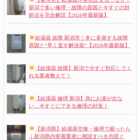
【要注意】給湯器が突然止まる！なぜ？
新潟で多い修理・故障の原因と今すぐの対
処法を完全解説【2026年最新版】
給湯器 故障 新潟市｜冬に多発する故障
原因と“早く直す解決策”【2026年最新版】
【給湯器 故障】新潟で今すぐ対応してく
れる業者教えて！
【給湯器 修理 新潟】急にお湯が出な
い…今すぐにできる修理の対策！
【新潟県】給湯器交換・修理で困ったら
｜新潟県内密着業者に相談すべき内容と