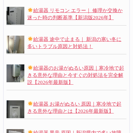
給湯器 リモコン エラー｜ 修理か交換か
迷った時の判断基準【新潟版2026年】
給湯器 途中で止まる｜ 新潟の寒い冬に
多いトラブル原因と対処法！
給湯器のお湯がぬるい原因｜寒冷地で起
きる意外な理由と今すぐの対処法を完全解
説【2026年最新版】
給湯器 お湯がぬるい 原因｜寒冷地で起
きる意外な理由とは【2026年最新版】
給湯器 異音 原因｜新潟県内で多い故障