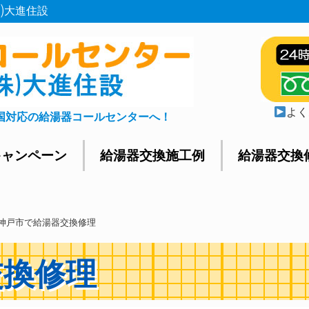
)大進住設
よく
国対応の給湯器コールセンターへ！
キャンペーン
給湯器交換施工例
給湯器交換
神戸市で給湯器交換修理
交換修理