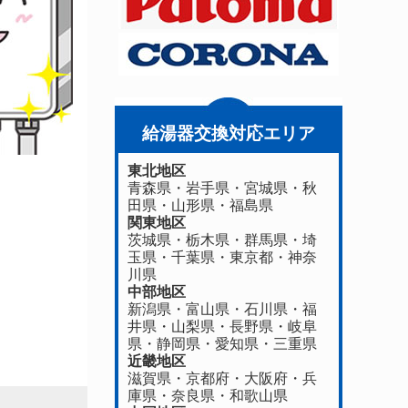
給湯器交換対応エリア
東北地区
青森県
・
岩手県
・
宮城県
・
秋
田県
・
山形県
・
福島県
関東地区
茨城県
・
栃木県
・
群馬県
・
埼
玉県
・
千葉県
・
東京都
・
神奈
川県
中部地区
新潟県
・
富山県
・
石川県
・
福
井県
・
山梨県
・
長野県
・
岐阜
県
・
静岡県
・
愛知県
・
三重県
近畿地区
滋賀県
・
京都府
・
大阪府
・
兵
庫県
・
奈良県
・
和歌山県