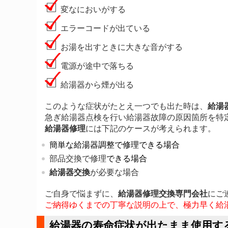
変なにおいがする
エラーコードが出ている
お湯を出すときに大きな音がする
電源が途中で落ちる
給湯器から煙が出る
このような症状がたとえ一つでも出た時は、
給湯
急ぎ給湯器点検を行い給湯器故障の原因箇所を特
給湯器修理
には下記のケースが考えられます。
簡単な給湯器調整で修理できる場合
部品交換で修理
できる場合
給湯器交換
が必要な場合
ご自身で悩まずに、
給湯器修理交換専門会社
にご
ご納得ゆくまでの丁寧な説明の上で、極力早く給
給湯器の
寿命症状が出たまま
使用す