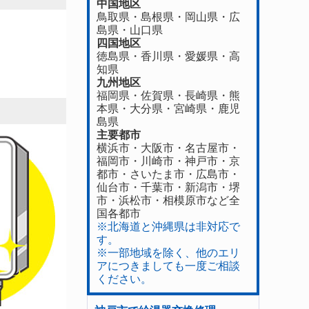
中国地区
鳥取県
・
島根県
・
岡山県
・
広
島県
・
山口県
四国地区
徳島県
・香川県・
愛媛県
・
高
知県
九州地区
福岡県
・
佐賀県
・長崎県・
熊
本県
・
大分県
・
宮崎県
・
鹿児
島県
主要都市
横浜市・大阪市・名古屋市・
福岡市・川崎市・神戸市・京
都市・さいたま市・広島市・
仙台市・千葉市・新潟市・堺
市・浜松市・相模原市など全
国各都市
※北海道と沖縄県は非対応で
す。
※一部地域を除く、他のエリ
アにつきましても一度ご相談
ください。