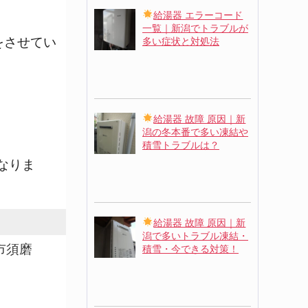
給湯器 エラーコード
一覧｜新潟でトラブルが
をさせてい
多い症状と対処法
給湯器 故障 原因｜新
潟の冬本番で多い凍結や
積雪トラブルは？
なりま
給湯器 故障 原因｜新
潟で多いトラブル凍結・
市須磨
積雪・今できる対策！