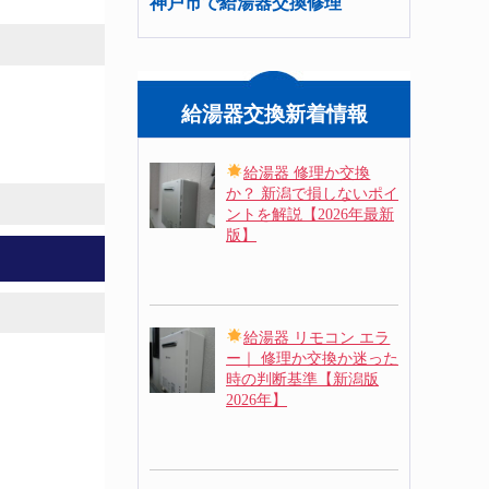
神戸市で給湯器交換修理
給湯器交換新着情報
給湯器 修理か交換
か？ 新潟で損しないポイ
ントを解説【2026年最新
版】
給湯器 リモコン エラ
ー｜ 修理か交換か迷った
時の判断基準【新潟版
2026年】