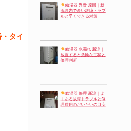
給湯器 異音 原因｜新
潟県内で多い故障トラブ
ルと早くできる対策
番・タイ
給湯器 水漏れ 新潟｜
放置すると危険な症状と
修理判断
給湯器 修理 新潟｜よ
くある故障トラブルと修
理費用のだいたいの目安