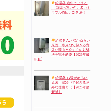
給湯器 途中で止まる
｜ 新潟の寒い冬に多いト
ラブル原因と対処法！
給湯器のお湯がぬるい
原因｜寒冷地で起きる意
外な理由と今すぐの対処
法を完全解説【2026年最
新版】
給湯器 お湯がぬるい
原因｜寒冷地で起きる意
外な理由とは【2026年最
新版】