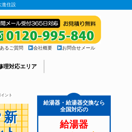
大進住設
あるご質問
会社概要
お問合せメール
修理対応エリア
ポイント
給湯器・給湯器交換なら
全国対応の
？新
給湯器