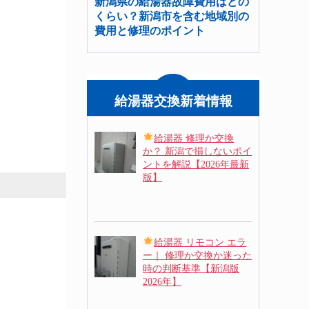
新潟県の給湯器故障費用はどの
くらい？新潟市を含む地域別の
費用と修理のポイント
給湯器交換新着情報
給湯器 修理か交換
か？ 新潟で損しないポイ
ントを解説【2026年最新
版】
給湯器 リモコン エラ
ー｜ 修理か交換か迷った
時の判断基準【新潟版
2026年】