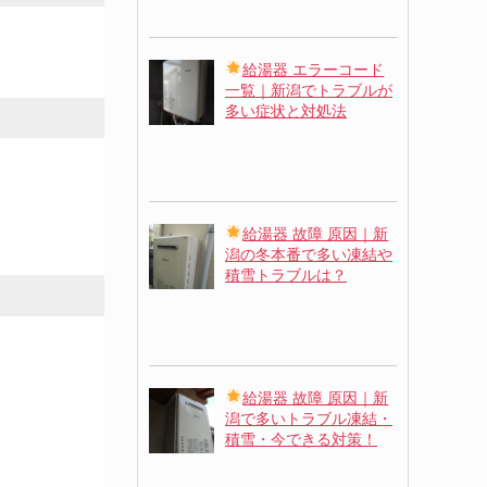
給湯器 エラーコード
一覧｜新潟でトラブルが
多い症状と対処法
給湯器 故障 原因｜新
潟の冬本番で多い凍結や
積雪トラブルは？
給湯器 故障 原因｜新
潟で多いトラブル凍結・
積雪・今できる対策！