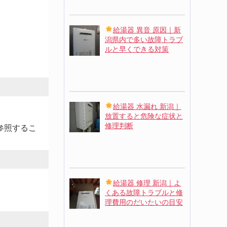
給湯器 異音 原因｜新
潟県内で多い故障トラブ
ルと早くできる対策
給湯器 水漏れ 新潟｜
放置すると危険な症状と
修理判断
参照するこ
。
給湯器 修理 新潟｜よ
くある故障トラブルと修
理費用のだいたいの目安