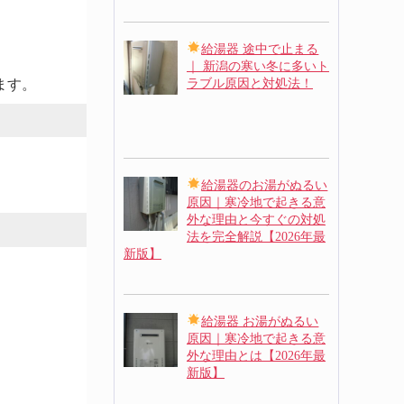
給湯器 途中で止まる
｜ 新潟の寒い冬に多いト
ラブル原因と対処法！
ます。
給湯器のお湯がぬるい
原因｜寒冷地で起きる意
外な理由と今すぐの対処
法を完全解説【2026年最
新版】
給湯器 お湯がぬるい
原因｜寒冷地で起きる意
外な理由とは【2026年最
新版】