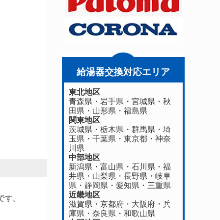
給湯器交換対応エリア
東北地区
青森県
・
岩手県
・
宮城県
・
秋
田県
・
山形県
・
福島県
関東地区
茨城県
・
栃木県
・
群馬県
・
埼
玉県
・
千葉県
・
東京都
・
神奈
川県
中部地区
新潟県
・
富山県
・
石川県
・
福
井県
・
山梨県
・
長野県
・
岐阜
県
・
静岡県
・
愛知県
・
三重県
近畿地区
です。
滋賀県
・
京都府
・
大阪府
・
兵
庫県
・
奈良県
・
和歌山県