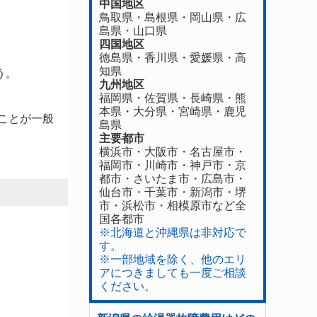
中国地区
鳥取県
・
島根県
・
岡山県
・
広
島県
・
山口県
四国地区
徳島県
・香川県・
愛媛県
・
高
知県
う。
九州地区
福岡県
・
佐賀県
・長崎県・
熊
本県
・
大分県
・
宮崎県
・
鹿児
ことが一般
島県
主要都市
横浜市・大阪市・名古屋市・
福岡市・川崎市・神戸市・京
都市・さいたま市・広島市・
仙台市・千葉市・新潟市・堺
市・浜松市・相模原市など全
国各都市
※北海道と沖縄県は非対応で
す。
※一部地域を除く、他のエリ
アにつきましても一度ご相談
ください。