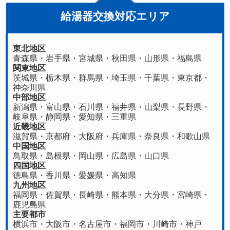
給湯器交換対応エリア
東北地区
青森県
・
岩手県
・
宮城県
・
秋田県
・
山形県
・
福島県
関東地区
茨城県
・
栃木県
・
群馬県
・
埼玉県
・
千葉県
・
東京都
・
神奈川県
中部地区
新潟県
・
富山県
・
石川県
・
福井県
・
山梨県
・
長野県
・
岐阜県
・
静岡県
・
愛知県
・
三重県
近畿地区
滋賀県
・
京都府
・
大阪府
・
兵庫県
・
奈良県
・
和歌山県
中国地区
鳥取県
・
島根県
・
岡山県
・
広島県
・
山口県
四国地区
徳島県
・香川県・
愛媛県
・
高知県
九州地区
福岡県
・
佐賀県
・長崎県・
熊本県
・
大分県
・
宮崎県
・
鹿児島県
主要都市
横浜市・大阪市・名古屋市・福岡市・川崎市・神戸