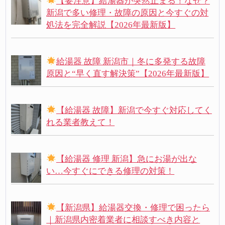
【要注意】給湯器が突然止まる！なぜ？
新潟で多い修理・故障の原因と今すぐの対
処法を完全解説【2026年最新版】
給湯器 故障 新潟市｜冬に多発する故障
原因と“早く直す解決策”【2026年最新版】
【給湯器 故障】新潟で今すぐ対応してく
れる業者教えて！
【給湯器 修理 新潟】急にお湯が出な
い…今すぐにできる修理の対策！
【新潟県】給湯器交換・修理で困ったら
｜新潟県内密着業者に相談すべき内容と