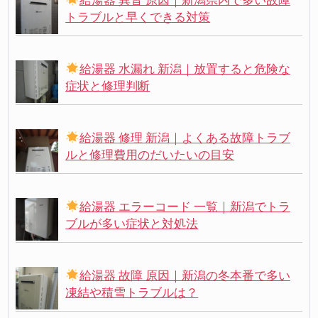
給湯器 異音 原因｜新潟県内で多い故障
トラブルと早くできる対策
給湯器 水漏れ 新潟｜放置すると危険な
症状と修理判断
給湯器 修理 新潟｜よくある故障トラブ
ルと修理費用のだいたいの目安
給湯器 エラーコード 一覧｜新潟でトラ
ブルが多い症状と対処法
給湯器 故障 原因｜新潟の冬本番で多い
凍結や積雪トラブルは？