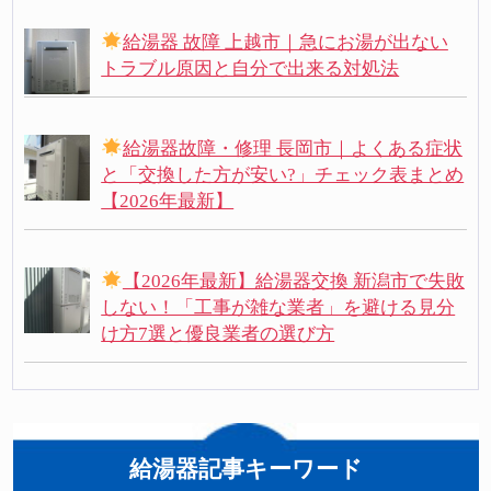
給湯器 故障 上越市｜急にお湯が出ない
トラブル原因と自分で出来る対処法
給湯器故障・修理 長岡市｜よくある症状
と「交換した方が安い?」チェック表まとめ
【2026年最新】
【2026年最新】給湯器交換 新潟市で失敗
しない！「工事が雑な業者」を避ける見分
け方7選と優良業者の選び方
給湯器記事キーワード