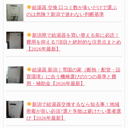
給湯器 交換 口コミ数が多いだけで選ぶ
のは危険？新潟で迷わない判断基準
新潟県で給湯器を買い替える前に必読！
費用を抑える7項目と絶対的な注意点まとめ
【2026年最新】
給湯器 新潟｜雪国の家（断熱・配管・設
置環境）に合う機種選びの5つの基準と費
用・補助金【2026年最新】
新潟で給湯器交換するなら知る事！地域
密着が良い必須7選と失敗は避けたい業者選
び【2026年最新】