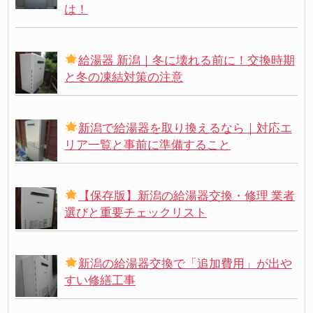
は！
給湯器 新潟｜冬に壊れる前に！交換時期
と冬の凍結対策の注意
新潟で給湯器を取り換えるなら｜対応エ
リア一覧と事前に準備すること
【保存版】新潟の給湯器交換・修理 業者
選びと重要チェックリスト
新潟の給湯器交換で「追加費用」が出や
すい修繕工事