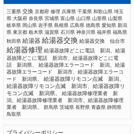
交換
三重県
京都府
修理
兵庫県
千葉県
和歌山県
埼玉
県
大阪府
奈良県
宮城県
富山県
山口県
山形県
山梨県
岐阜県
岡山県
岩手県
島根県
広島県
徳島県
愛知県
新潟
県
東京都
栃木県
滋賀県
石川県
神奈川県
福井県
福島県
給湯器交換
給湯器
給湯器交換 仙台市
秋田県
給湯器修理
給湯器故障どこに電話 新潟、給湯
器故障どこに電話 新潟市、給湯器故障どこに電
話 新潟県、
給湯器故障エラーコード 新潟、給湯
器故障エラーコード 新潟市、給湯器故障エラーコ
給湯器故障リモコン点滅 新潟、
ード 新潟県、
給湯器故障リモコン点滅 新潟市、給湯器故障リ
モコン点滅 新潟県、
給湯器故障修理業者 新
潟、給湯器故障修理業者 新潟市、給湯器故障修理
業者 新潟県、
群馬県
茨城県
長野県
青森県
静岡県
鳥取県
プライバシーポリシー