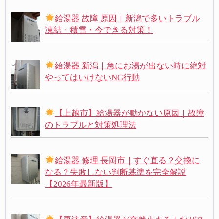
給湯器 故障 原因｜新潟で多いトラブル
凍結・積雪・今できる対策！
給湯器 新潟｜急にお湯が出ない時に絶対
やってはいけないNG行動
【上越市】給湯器が動かない原因｜故障
のトラブルと対策処理法
給湯器 修理 長岡市｜すぐ直る？交換に
なる？失敗しない判断基準を完全解説
【2026年最新版】